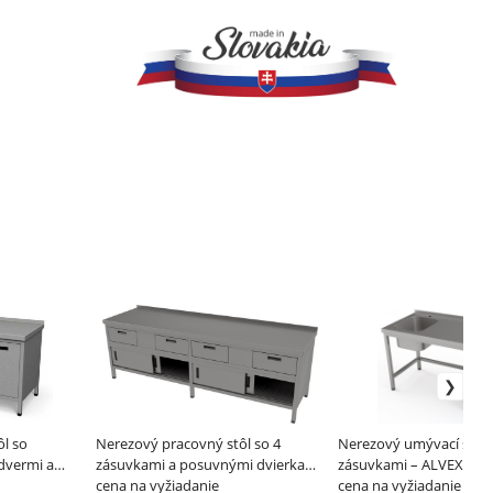
l so
Nerezový pracovný stôl so 4
Nerezový umývací stôl 
 dvermi a
zásuvkami a posuvnými dvierkami
zásuvkami – ALVEX
ALVEX
– ALVEX
cena na vyžiadanie
cena na vyžiadanie