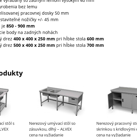
e vyrábaný so zadným lemom vysokým 40 mm
yrobenia bez lemu
elisovanej pracovnej dosky 50 mm
staviteľné nožičky +/- 45 mm
a je
850 - 900 mm
ie body na zadných nohách
ný drez
400 x 400 x 250
mm
pri hĺbke stola
600
mm
ný drez
500 x 400 x 250
mm
pri hĺbke stola
700
mm
odukty
í stôl s
Nerezový umývací stôl so
Nerezový pracovný stô
ALVEX
zásuvkou, dlhý – ALVEX
skrinkou s kridlovými
cena na vyžiadanie
výklopným košom – 
cena na vyžiadanie