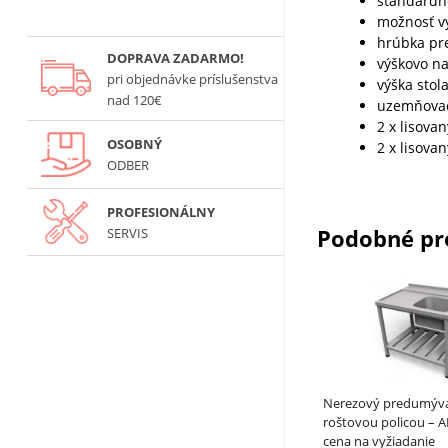
štandardn
možnosť v
hrúbka pr
DOPRAVA ZADARMO!
výškovo na
pri objednávke príslušenstva
výška stol
nad 120€
uzemňovac
2 x lisova
OSOBNÝ
2 x lisova
ODBER
PROFESIONÁLNY
Podobné pr
SERVIS
Nerezový predumývac
roštovou policou – 
cena na vyžiadanie