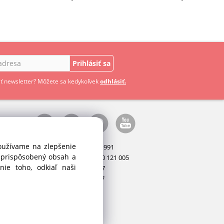
Prihlásiť sa
ť newsletter? Môžete sa kedykoľvek
odhlásiť.
používame na zlepšenie
Manažér:
+421 911 031 991
i prispôsobený obsah a
Príslušenstvo:
+421 910 121 005
ie toho, odkiaľ naši
Stroje:
+421 903 404 067
Servis:
+421 903 404 047