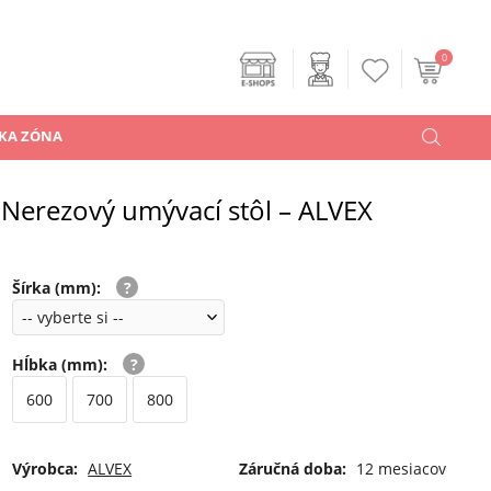
0
KA ZÓNA
Nerezový umývací stôl – ALVEX
Šírka (mm)
:
Hĺbka (mm)
:
600
700
800
Výrobca:
ALVEX
Záručná doba:
12 mesiacov