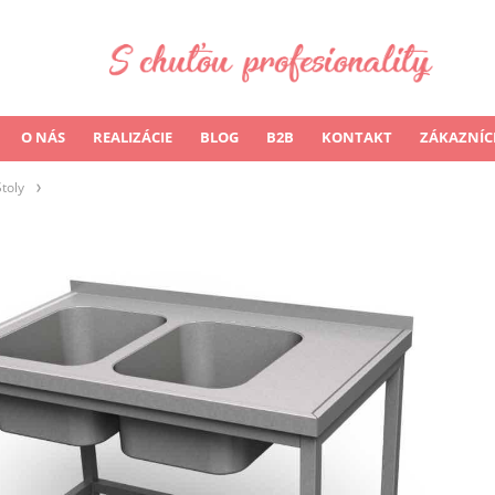
O NÁS
REALIZÁCIE
BLOG
B2B
KONTAKT
ZÁKAZNÍC
Stoly