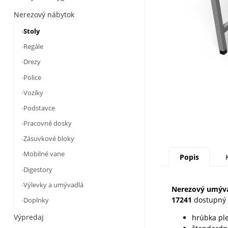
Nerezový nábytok
Stoly
Regále
Drezy
Police
Vozíky
Podstavce
Pracovné dosky
Zásuvkové bloky
Mobilné vane
Popis
Digestory
Výlevky a umývadlá
Nerezový umýva
17241
dostupný 
Doplnky
Výpredaj
hrúbka pl