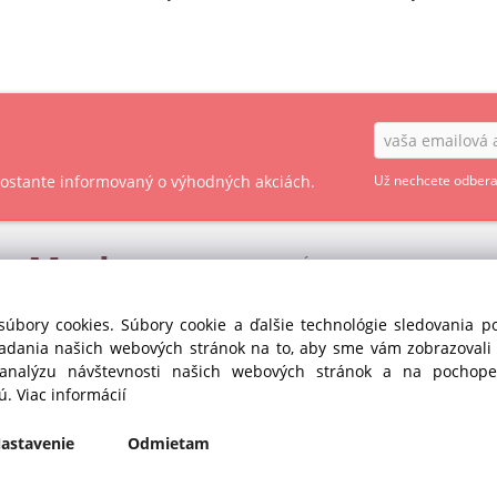
 zostante informovaný o výhodných akciách.
Už nechcete odbera
ry
Market
OBCHODNÉ PODMIENKY - SPOTREBITEĽ
OBCHODNÉ PODMIENKY - PODNIKATEĽ
s r.o. divízia GASTRO
súbory cookies. Súbory cookie a ďalšie technológie sledovania 
35
iadania našich webových stránok na to, aby sme vám zobrazoval
OCHRANA OSOBNÝCH ÚDAJOV GDPR
anka pri Dunaji (SC)
 analýzu návštevnosti našich webových stránok a na pochopen
Republika
COOKIES
jú.
Viac informácií
435
astavenie
Odmietam