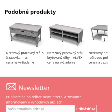
Podobné produkty
Nerezový pracovný stôl s
Nerezový pracovný stôl,
Nerezový pracov
3 zásuvkami a
krytovaný dlhý – ALVEX
roštovou polico
dierovanou policou –
cena na vyžiadanie
cena na vyžiadanie
ALVEX
cena na vyžiada
ALVEX
Newsletter
Prihláste sa na odber newslettera, a zostante
informovaný o výhodných akciách.
Prihlásiť sa