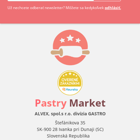
Už nechcete odberať newsletter? Môžete sa kedykoľvek
odhlásiť.
P
astry
Market
ALVEX, spol.s r.o. divízia GASTRO
Štefánikova 35
SK-900 28 Ivanka pri Dunaji (SC)
Slovenská Republika