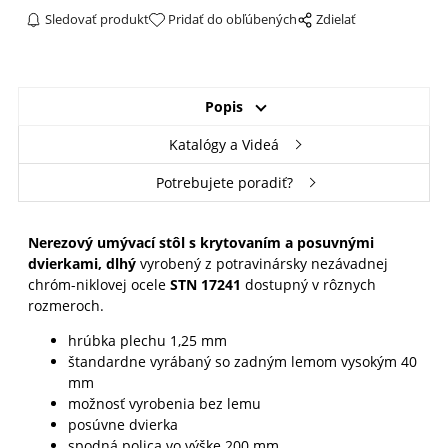
Sledovať produkt
Pridať do obľúbených
Zdielať
Popis
Katalógy a Videá
Potrebujete poradiť?
Nerezový umývací stôl s krytovaním a posuvnými
dvierkami, dlhý
vyrobený z potravinársky nezávadnej
chróm-niklovej ocele
STN 17241
dostupný v rôznych
rozmeroch.
hrúbka plechu 1,25 mm
štandardne vyrábaný so zadným lemom vysokým 40
mm
možnosť vyrobenia bez lemu
posúvne dvierka
spodná polica vo výške 200 mm