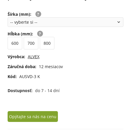
Šírka (mm)
:
Hĺbka (mm)
:
600
700
800
Výrobca:
ALVEX
Záručná doba:
12 mesiacov
Kód:
AUSVD-3 K
Dostupnosť:
do 7 - 14 dní
Opýtajte sa nás na cenu