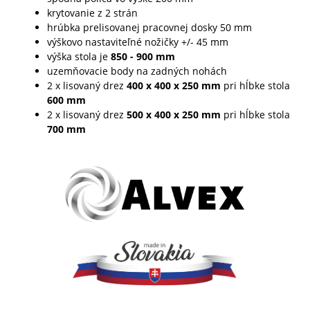
krytovanie z 2 strán
hrúbka prelisovanej pracovnej dosky 50 mm
výškovo nastaviteľné nožičky +/- 45 mm
výška stola je
850 - 900 mm
uzemňovacie body na zadných nohách
2 x lisovaný drez
400 x 400 x 250
mm
pri hĺbke stola
600
mm
2 x lisovaný drez
500 x 400 x 250
mm
pri hĺbke stola
700
mm