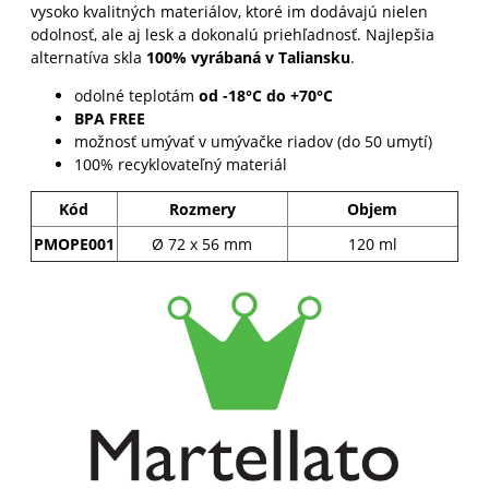
vysoko kvalitných materiálov, ktoré im dodávajú nielen
odolnosť, ale aj lesk a dokonalú priehľadnosť. Najlepšia
alternatíva skla
100% vyrábaná v Taliansku
.
odolné teplotám
od -18°C do +70°C
BPA FREE
možnosť umývať v umývačke riadov (do 50 umytí)
100% recyklovateľný materiál
Kód
Rozmery
Objem
PMOPE001
Ø 72 x 56 mm
120 ml