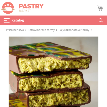
Katalóg
Príslušenstvo
Potravinárske formy
Polykarbonátové formy