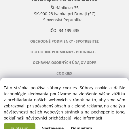
Štefánikova 35
SK-900 28 Ivanka pri Dunaji (SC)
Slovenská Republika
IČO: 34 139 435
OBCHODNÉ PODMIENKY - SPOTREBITEĽ
OBCHODNÉ PODMIENKY - PODNIKATEĽ
OCHRANA OSOBNÝCH ÚDAJOV GDPR
COOKIES
Táto stránka používa súbory cookies. Súbory cookie a ďalšie
technológie sledovania používame na zlepšenie vášho zážitku
z prehliadania našich webových stránok na to, aby sme vám
Manažér:
+421 911 031 991
zobrazovali prispôsobený obsah a cielené reklamy, na analýzu
Príslušenstvo:
+421 910 121 005
návštevnosti našich webových stránok a na pochopenie toho,
Stroje:
+421 903 404 067
odkiaľ naši návštevníci prichádzajú.
Viac informácií
Servis:
+421 903 404 047
Súhlasím
Nastavenie
Odmietam