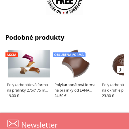
Podobné produkty
AKCIA
OBĽÚBENÁ FORMA
Polykarbonátová forma
Polykarbonátová forma
Polykarbonáto
na pralinky 275x175 mm,
na pralinky od LANA
na okrúhle prali
piesočné duny –
19.00 €
ORLOVA BAUER –
24.50 €
FANTASY, 275x
23.90 €
MARTELLATO
CHOCOLATE WORLD
CHOCOLATE W
Newsletter