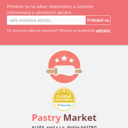
Prihláste sa na odber newslettera, a zostante
informovaný o výhodných akciách.
Prihlásiť sa
Už nechcete odberať newsletter? Môžete sa kedykoľvek
odhlásiť.
P
astry
Market
ALVEX, spol.s r.o. divízia GASTRO