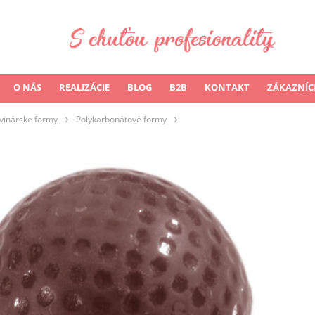
O NÁS
REALIZÁCIE
BLOG
B2B
KONTAKT
ZÁKAZNÍC
vinárske formy
Polykarbonátové formy