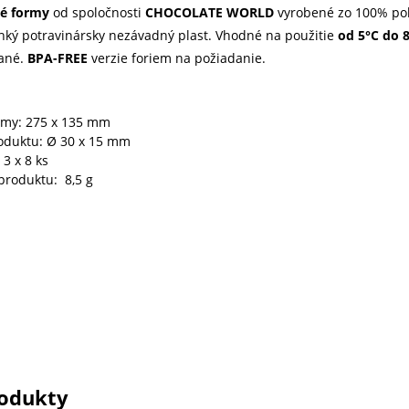
vé formy
od spoločnosti
CHOCOLATE WORLD
vyrobené zo 100% pol
ahký
potravinársky nezávadný plast.
Vhodné na použitie
od 5°C do
ané.
BPA-FREE
verzie foriem
na požiadanie.
rmy: 275 x 135 mm
oduktu: Ø 30 x 15 mm
 3 x 8 ks
produktu: 8,5 g
odukty