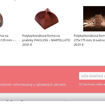
rma na
Polykarbonátová forma na
Polykarbonátová for
5x135 mm –
pralinky PAVILION – MARTELLATO
275x175 mm, 8 svetov
20.91 €
MARTELLATO
20.91 €
 zostante informovaný o výhodných akciách.
Už nechcete odbera
ry
Market
OBCHODNÉ PODMIENKY - SPOTREBITEĽ