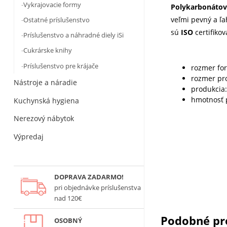
Vykrajovacie formy
Polykarbonáto
veľmi pevný a ľ
Ostatné príslušenstvo
sú
ISO
certifikov
Príslušenstvo a náhradné diely iSi
Cukrárske knihy
Príslušenstvo pre krájače
rozmer fo
rozmer pr
Nástroje a náradie
produkcia:
hmotnosť 
Kuchynská hygiena
Nerezový nábytok
Výpredaj
DOPRAVA ZADARMO!
pri objednávke príslušenstva
nad 120€
Podobné pr
OSOBNÝ