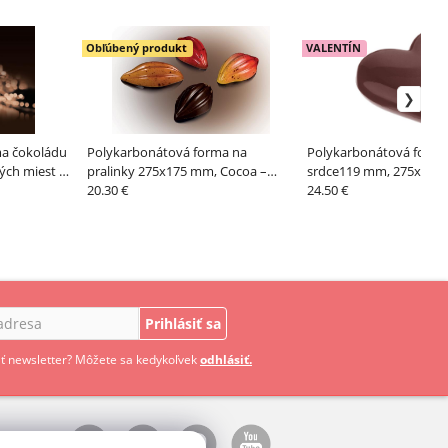
Obľúbený produkt
VALENTÍN
ma čokoládu
Polykarbonátová forma na
Polykarbonátová forma
ých miest –
pralinky 275x175 mm, Cocoa –
srdce119 mm, 275x135
MARTELLATO
20.30 €
CHOCOLATE WORLD
24.50 €
Prihlásiť sa
ť newsletter? Môžete sa kedykoľvek
odhlásiť.