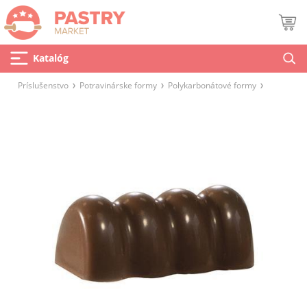
Katalóg
Príslušenstvo
Potravinárske formy
Polykarbonátové formy