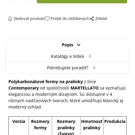
Sledovať produkt
Pridať do obľúbených
Zdielať
Popis
Katalógy a Videá
Potrebujete poradiť?
Polykarbonátové formy na pralinky
z línie
Contemporary
od spoločnosti
MARTELLATO
sa vyznačujú
eleganciou a moderným dizajnom. Sú dostupné v 4
rôznych nadčasových tvaroch, ktoré umožňujú klasický aj
moderný vzhľad.
Verzia
Rozmery
Rozmery
Hmotnosť
Produkcia
formy
pralinky
pralinky
(ŠxHxV)