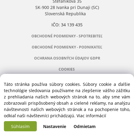
Štefánikova 35
SK-900 28 Ivanka pri Dunaji (SC)
Slovenská Republika
IČO: 34 139 435
OBCHODNÉ PODMIENKY - SPOTREBITEĽ
OBCHODNÉ PODMIENKY - PODNIKATEĽ
OCHRANA OSOBNÝCH ÚDAJOV GDPR
COOKIES
Táto stránka používa súbory cookies. Súbory cookie a ďalšie
technológie sledovania používame na zlepšenie vášho zážitku
z prehliadania našich webových stránok na to, aby sme vám
Manažér:
+421 911 031 991
zobrazovali prispôsobený obsah a cielené reklamy, na analýzu
Príslušenstvo:
+421 910 121 005
návštevnosti našich webových stránok a na pochopenie toho,
Stroje:
+421 903 404 067
odkiaľ naši návštevníci prichádzajú.
Viac informácií
Servis:
+421 903 404 047
Súhlasím
Nastavenie
Odmietam
Copyright © 2016 ALVEX, spol.s r.o., All rights reserved | Štefánikova 35, SK-900
Vytvorené systémom ClickEshop.sk
28 Ivanka pri Dunaji