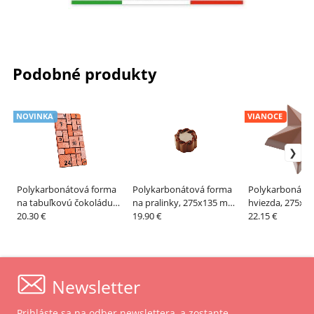
Podobné produkty
NOVINKA
VIANOCE
Polykarbonátová forma
Polykarbonátová forma
Polykarbonátov
na tabuľkovú čokoládu
na pralinky, 275x135 mm,
hviezda, 275x1
Countdown, 275x175 mm
20.30 €
línia Innovation –
19.90 €
CHOCOLATE W
22.15 €
– MARTELLATO
PAVONI
Newsletter
Prihláste sa na odber newslettera, a zostante