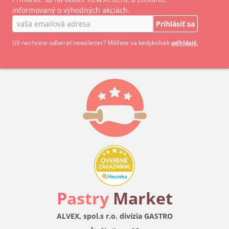
informovaný o výhodných akciách.
Prihlásiť sa
Už nechcete odberať newsletter? Môžete sa kedykoľvek
odhlásiť.
P
astry
Market
ALVEX, spol.s r.o. divízia GASTRO