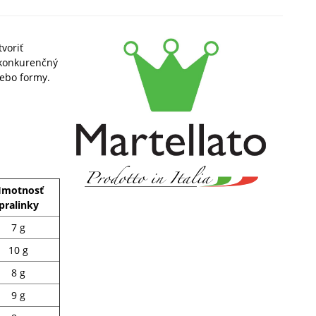
voriť
zkonkurenčný
alebo formy.
motnosť
pralinky
7 g
10 g
8 g
9 g