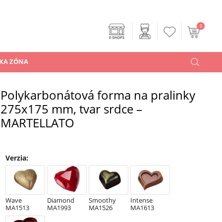
0
KA ZÓNA
Polykarbonátová forma na pralinky
275x175 mm, tvar srdce –
MARTELLATO
Verzia
:
Wave
Diamond
Smoothy
Intense
MA1513
MA1993
MA1526
MA1613