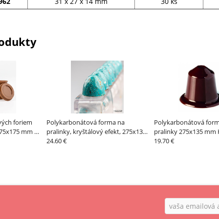
962
31 x 27 x 14 mm
30 ks
odukty
vých foriem
Polykarbonátová forma na
Polykarbonátová for
 275x175 mm –
pralinky, kryštálový efekt, 275x135
pralinky 275x135 mm
mm – CHOCOLATE WORLD
24.60 €
kapsula, línia Innova
19.70 €