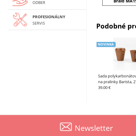
Braid MA1
ODBER
PROFESIONÁLNY
SERVIS
Podobné pr
NOVINKA
Sada polykarbonáto
na pralinky Barista,
MARTELLATO
39.00 €
Newsletter