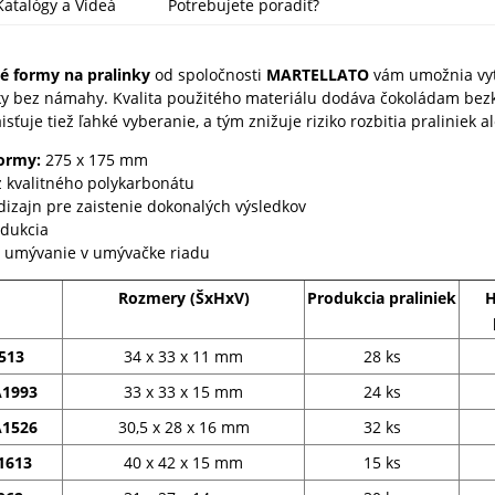
Katalógy a Videá
Potrebujete poradiť?
é formy na pralinky
od spoločnosti
MARTELLATO
vám umožnia vyt
ky bez námahy.
Kvalita použitého materiálu dodáva čokoládam be
isťuje tiež ľahké vyberanie, a tým znižuje riziko rozbitia praliniek 
formy:
275 x 175 mm
 kvalitného polykarbonátu
dizajn pre zaistenie dokonalých výsledkov
odukcia
 umývanie v umývačke riadu
Rozmery (ŠxHxV)
Produkcia praliniek
H
513
34 x 33 x 11 mm
28 ks
1993
33 x 33 x 15 mm
24 ks
1526
30,5 x 28 x 16 mm
32 ks
1613
40 x 42 x 15 mm
15 ks