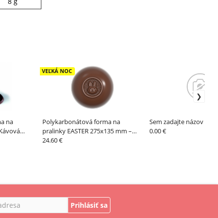
8 g
VEĽKÁ NOC
ma na
Polykarbonátová forma na
Sem zadajte názov pro
 Kávová
pralinky EASTER 275x135 mm –
0.00 €
tion – PAVONI
CHOCOLATE WORLD
24.60 €
Prihlásiť sa