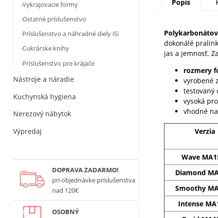
Popis
Vykrajovacie formy
Ostatné príslušenstvo
Polykarbonátov
Príslušenstvo a náhradné diely iSi
dokonálé pralin
Cukrárske knihy
jas a jemnosť.
Za
Príslušenstvo pre krájače
rozmery 
Nástroje a náradie
vyrobené z
testovaný 
Kuchynská hygiena
vysoká pr
vhodné na
Nerezový nábytok
Výpredaj
Verzia
Wave MA1
DOPRAVA ZADARMO!
Diamond MA
pri objednávke príslušenstva
Smoothy MA
nad 120€
Intense MA
OSOBNÝ