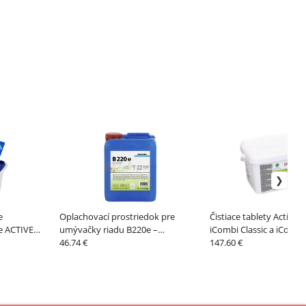
e
Oplachovací prostriedok pre
Čistiace tablety Active 
e ACTIVE
umývačky riadu B220e –
iCombi Classic a iCombi
60 g –
WINTERHALTER
46.74 €
RATIONAL
147.60 €