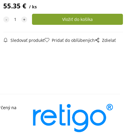
55.35
€
ks
Sledovať produkt
Pridať do obľúbených
Zdielať
čený na