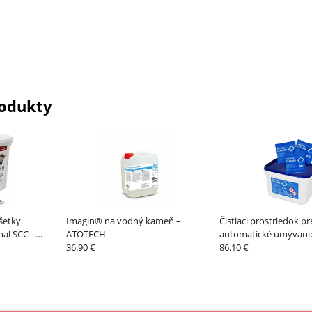
odukty
všetky
Imagin® na vodný kameň –
Čistiaci prostriedok pr
al SCC –
ATOTECH
automatické umývani
36.90 €
CLEANER, 50 sáčkov x 
86.10 €
RETIGO