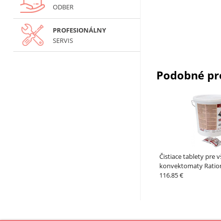
ODBER
PROFESIONÁLNY
SERVIS
Podobné pr
Čistiace tablety pre 
konvektomaty Ration
RATIONAL
116.85 €