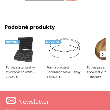
Podobné produkty
NOVINKA
NOVINKA
Forma na tartaletky,
Forma pre stroj
Forma pre stroj
štvorec 41/23 mm –
CookMatic Maxi, 3 typy –
CookMatic, 2 t
MAXIMA
799.50 €
PAVONI
1 845.00 €
– PAVONI
1 168.50 €
Newsletter