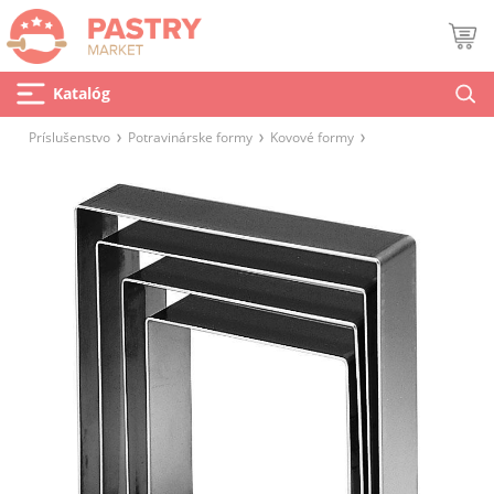
Katalóg
Príslušenstvo
Potravinárske formy
Kovové formy