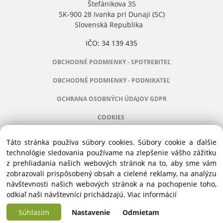
Štefánikova 35
SK-900 28 Ivanka pri Dunaji (SC)
Slovenská Republika
IČO: 34 139 435
OBCHODNÉ PODMIENKY - SPOTREBITEĽ
OBCHODNÉ PODMIENKY - PODNIKATEĽ
OCHRANA OSOBNÝCH ÚDAJOV GDPR
COOKIES
Táto stránka používa súbory cookies. Súbory cookie a ďalšie
technológie sledovania používame na zlepšenie vášho zážitku
z prehliadania našich webových stránok na to, aby sme vám
Manažér:
+421 911 031 991
zobrazovali prispôsobený obsah a cielené reklamy, na analýzu
Príslušenstvo:
+421 910 121 005
návštevnosti našich webových stránok a na pochopenie toho,
Stroje:
+421 903 404 067
odkiaľ naši návštevníci prichádzajú.
Viac informácií
Servis:
+421 903 404 047
Súhlasím
Nastavenie
Odmietam
Copyright © 2016 ALVEX, spol.s r.o., All rights reserved | Štefánikova 35, SK-900
Vytvorené systémom ClickEshop.sk