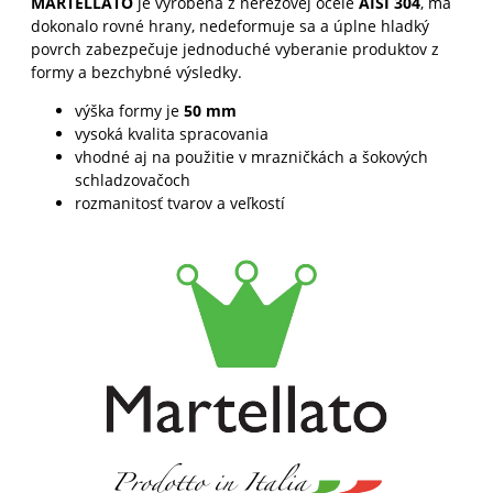
MARTELLATO
je vyrobená z nerezovej ocele
AISI 304
, má
dokonalo rovné hrany, nedeformuje sa a úplne hladký
povrch zabezpečuje jednoduché vyberanie produktov z
formy a bezchybné výsledky.
výška formy je
50 mm
vysoká kvalita spracovania
vhodné aj na použitie v mrazničkách a šokových
schladzovačoch
rozmanitosť tvarov a veľkostí