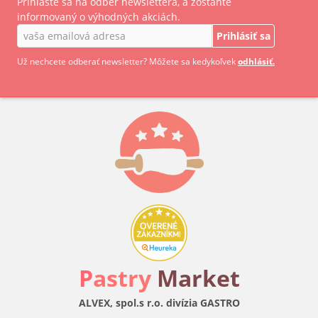
Prihláste sa na odber newslettera, a zostante
informovaný o výhodných akciách.
Prihlásiť sa
Už nechcete odberať newsletter? Môžete sa kedykoľvek
odhlásiť.
P
astry
Market
ALVEX, spol.s r.o. divízia GASTRO