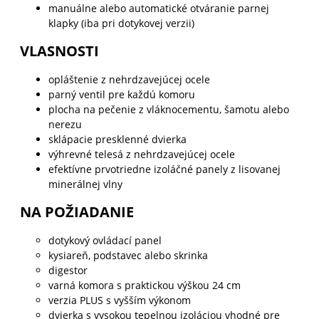
manuálne alebo automatické otváranie parnej
klapky (iba pri dotykovej verzii)
VLASNOSTI
opláštenie z nehrdzavejúcej ocele
parný ventil pre každú komoru
plocha na pečenie z vláknocementu, šamotu alebo
nerezu
sklápacie presklenné dvierka
výhrevné telesá z nehrdzavejúcej ocele
efektívne prvotriedne izoláčné panely z lisovanej
minerálnej vlny
NA POŽIADANIE
dotykový ovládací panel
kysiareň, podstavec alebo skrinka
digestor
varná komora s praktickou výškou 24 cm
verzia PLUS s vyšším výkonom
dvierka s vysokou tepelnou izoláciou vhodné pre