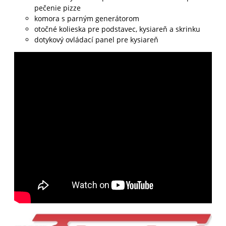
pečenie pizze
komora s parným generátorom
otočné kolieska pre podstavec, kysiareň a skrinku
dotykový ovládací panel pre kysiareň