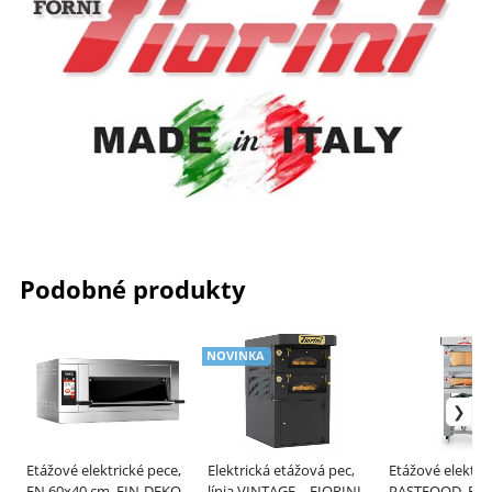
Podobné produkty
NOVINKA
Etážové elektrické pece,
Elektrická etážová pec,
Etážové elektri
EN 60x40 cm, FIN-DEKO
línia VINTAGE – FIORINI
PASTFOOD, EN 