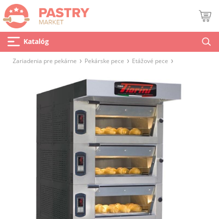
Katalóg
Zariadenia pre pekárne
Pekárske pece
Etážové pece