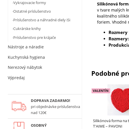
Vykrajovacie formy
Silikónová form
v tvare malých k
Ostatné príslušenstvo
kvalitného silik
Príslušenstvo a náhradné diely iSi
foriem. Vhodné n
Cukrárske knihy
Rozmery 
Príslušenstvo pre krájače
Rozmery:
Produkci
Nástroje a náradie
Kuchynská hygiena
Nerezový nábytok
Podobné pr
Výpredaj
VALENTÍN
DOPRAVA ZADARMO!
pri objednávke príslušenstva
nad 120€
Silikónová forma na t
OSOBNÝ
T'AIME – PAVONI