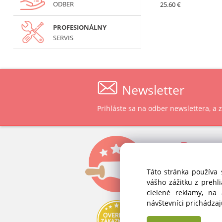
ODBER
25.60 €
PROFESIONÁLNY
SERVIS
Newsletter
Prihláste sa na odber newslettera, a
P
ast
ALVEX, spol.
Táto stránka používa 
Štefánikova 
vášho zážitku z prehl
SK-900 28 Iv
cielené reklamy, na
Slovenská 
návštevníci prichádza
IČO: 34 139 