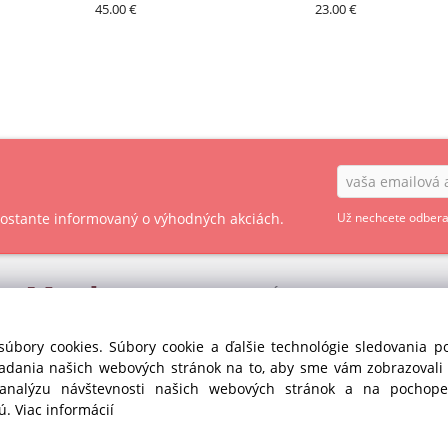
45.00 €
PAVONI
23.00 €
 zostante informovaný o výhodných akciách.
Už nechcete odbera
ry
Market
OBCHODNÉ PODMIENKY - SPOTREBITEĽ
OBCHODNÉ PODMIENKY - PODNIKATEĽ
s r.o. divízia GASTRO
súbory cookies. Súbory cookie a ďalšie technológie sledovania 
35
iadania našich webových stránok na to, aby sme vám zobrazoval
OCHRANA OSOBNÝCH ÚDAJOV GDPR
anka pri Dunaji (SC)
 analýzu návštevnosti našich webových stránok a na pochopen
Republika
COOKIES
jú.
Viac informácií
435