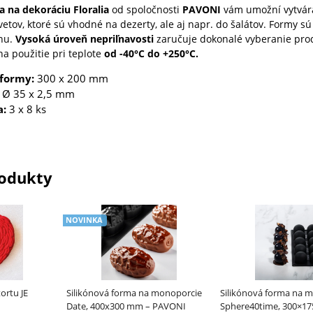
a na dekoráciu Floralia
od spoločnosti
PAVONI
vám umožní vytvár
vetov, ktoré sú vhodné na dezerty, ale aj napr. do šalátov. Formy s
ónu.
Vysoká úroveň nepriľnavosti
zaručuje dokonalé vyberanie pro
a použitie pri teplote
od -40°C do +250°C.
formy:
300 x 200 mm
Ø 35 x 2,5 mm
a:
3 x 8 ks
odukty
NOVINKA
ortu JE
Silikónová forma na monoporcie
Silikónová forma na 
Date, 400x300 mm – PAVONI
Sphere40time, 300×1