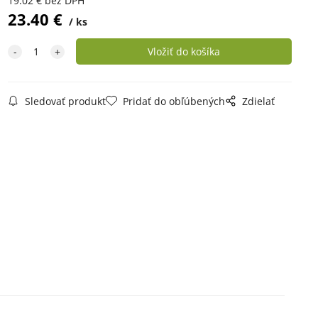
19.02
€
bez DPH
23.40
€
ks
Sledovať produkt
Pridať do obľúbených
Zdielať