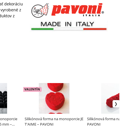
ať dekoráciu
ú vyrobené z
duktov z
VALENTÍN
monoporcie
Silikónová forma na monoporcie JE
Silikónová forma na bû
75 mm –
T'AIME – PAVONI
PAVONI