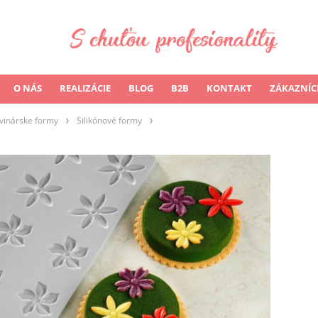
O NÁS
REALIZÁCIE
BLOG
B2B
KONTAKT
ZÁKAZNÍC
vinárske formy
Silikónové formy