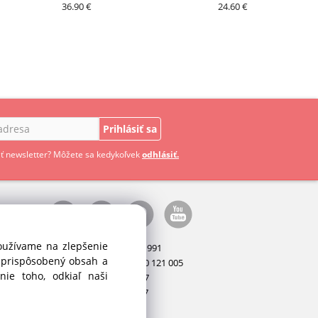
36.90 €
24.60 €
Prihlásiť sa
ť newsletter? Môžete sa kedykoľvek
odhlásiť.
používame na zlepšenie
Manažér:
+421 911 031 991
i prispôsobený obsah a
Príslušenstvo:
+421 910 121 005
ie toho, odkiaľ naši
Stroje:
+421 903 404 067
Servis:
+421 903 404 047