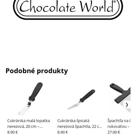
Podobné produkty
Cukrárska malá lopatka
Cukrárska špicatá
Špachtľa na čok
nerezová, 20 cm –
nerezová špachtla, 22 cm
rukoväťou – S
SILIKOMART
8.90 €
– SILIKOMART
8.90 €
27.00 €