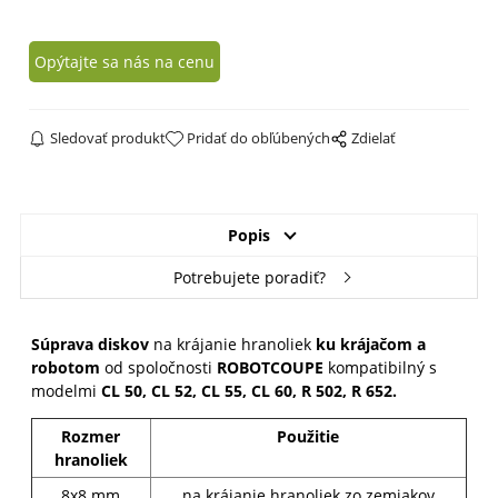
Opýtajte sa nás na cenu
Sledovať produkt
Pridať do obľúbených
Zdielať
Popis
Potrebujete poradiť?
Súprava diskov
na krájanie hranoliek
ku krájačom a
robotom
od spoločnosti
ROBOTCOUPE
kompatibilný s
modelmi
CL 50, CL 52, CL 55, CL 60, R 502, R 652
.
Rozmer
Použitie
hranoliek
8x8 mm
na krájanie hranoliek zo zemiakov