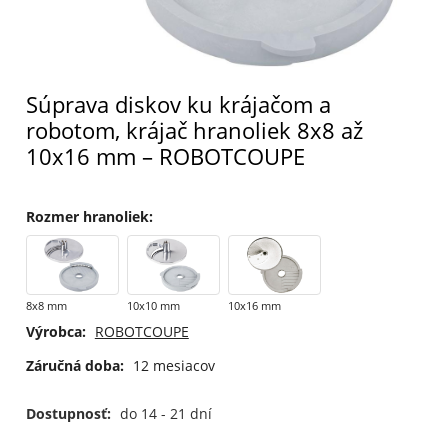
Súprava diskov ku krájačom a
robotom, krájač hranoliek 8x8 až
10x16 mm – ROBOTCOUPE
Rozmer hranoliek
:
8x8 mm
10x10 mm
10x16 mm
Výrobca:
ROBOTCOUPE
Záručná doba:
12 mesiacov
Dostupnosť:
do 14 - 21 dní