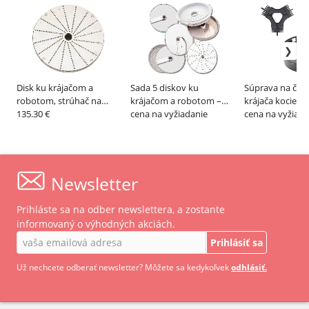
Disk ku krájačom a
Sada 5 diskov ku
Súprava na čist
robotom, strúhač na
krájačom a robotom –
krájača kociek 5
zemiaky – ROBOTCOUPE
135.30 €
ROBOTCOUPE
cena na vyžiadanie
10x10 mm –
cena na vyžiada
ROBOTCOUPE
Newsletter
Prihláste sa na odber newslettera, a zostante
informovaný o výhodných akciách.
Prihlásiť sa
Už nechcete odberať newsletter? Môžete sa kedykoľvek
odhlásiť.