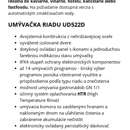
Ideálna do kaviarne, vinárne, hotelu, kancelárie alebo
fastfoodu.
Na požiadanie dostupná verzia s
automatickým zmäkčovačom vody.
UMÝVAČKA RIADU UD522D
dvojstenná konštrukcia z nehrdzavejúcej ocele
vyvážené izolované dvere
dotykový ovládací panel s ikonami a jednoduchou
farebnou indikáciou stavu umývačky
IPX4 stupeň ochrany elektronických komponentov
až 14 umývacích programov - široký výber
programov ponúka všestranné využitie a
prispôsobenie podľa typu riadu a znečistenia
možnosť umývania gastronádob GN 1/1
účinný systém oplachovania
HTR
(High
Temperature Rinse)
umývacia komora so zaoblenými hranami a
nakloneným dnom na uľahčenie čistenia a
zabránenie akumulácie nečistôt
elektronicky ovládaný peristaltický dávkovač