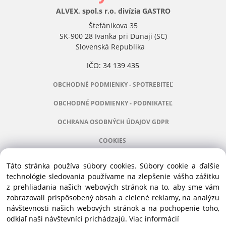
ALVEX, spol.s r.o. divízia GASTRO
Štefánikova 35
SK-900 28 Ivanka pri Dunaji (SC)
Slovenská Republika
IČO: 34 139 435
OBCHODNÉ PODMIENKY - SPOTREBITEĽ
OBCHODNÉ PODMIENKY - PODNIKATEĽ
OCHRANA OSOBNÝCH ÚDAJOV GDPR
COOKIES
Táto stránka používa súbory cookies. Súbory cookie a ďalšie
technológie sledovania používame na zlepšenie vášho zážitku
z prehliadania našich webových stránok na to, aby sme vám
Manažér:
+421 911 031 991
zobrazovali prispôsobený obsah a cielené reklamy, na analýzu
Príslušenstvo:
+421 910 121 005
návštevnosti našich webových stránok a na pochopenie toho,
Stroje:
+421 903 404 067
odkiaľ naši návštevníci prichádzajú.
Viac informácií
Servis:
+421 903 404 047