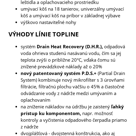
leštidla a oplachovacieho prostriedku
umývací kôš na 18 tanierov, univerzálny umývací
kôš a umývací kôš na príbor v základnej výbave
výškovo nastaviteľné nohy
VÝHODY LÍNIE TOPLINE
systém
Drain Heat Recovery (D.H.R.),
odpadová
voda ohrieva studenú nasávanú vodu, čím sa jej
teplota zvýši o približne 20°C, vďaka čomu sú
znížené prevádzkové náklady až o 20%
nový patentovaný systém P.D.S.+
(Partial Drain
System) kombinuje nový mikrofilter s 3 úrovňami
filtrácie, filtračnú plochu väčšiu o 45% a čiastočné
odvádzanie vody z nádrže medzi umývaním a
oplachovaním
na zníženie nákladov na údržbu je zaistený
ľahký
prístup ku komponentom,
napr. možnosť
kontroly a vyčistenia odpadového čerpadla priamo
z nádrže
dvojplášťová - dvojstenná konštrukcia, ako aj