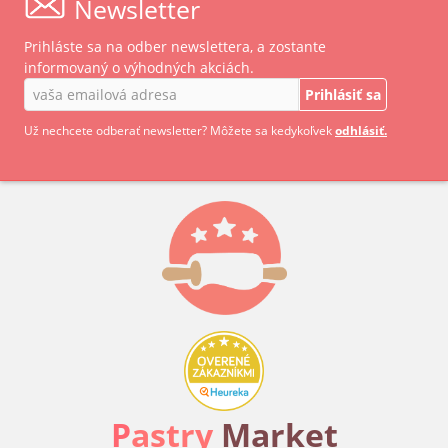
Newsletter
Prihláste sa na odber newslettera, a zostante
informovaný o výhodných akciách.
Prihlásiť sa
Už nechcete odberať newsletter? Môžete sa kedykoľvek
odhlásiť.
P
astry
Market