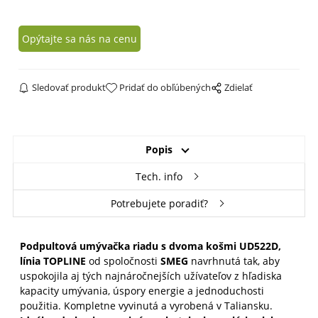
Opýtajte sa nás na cenu
Sledovať produkt
Pridať do obľúbených
Zdielať
Popis
Tech. info
Potrebujete poradiť?
Podpultová umývačka riadu s dvoma košmi UD522D,
línia TOPLINE
od spoločnosti
SMEG
navrhnutá tak, aby
uspokojila aj tých najnáročnejších užívateľov z hľadiska
kapacity umývania, úspory energie a jednoduchosti
použitia. Kompletne vyvinutá a vyrobená v Taliansku.