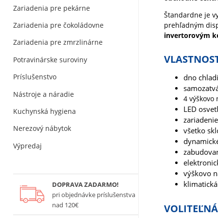
Zariadenia pre pekárne
Štandardne je v
Zariadenia pre čokoládovne
prehľadným disp
invertorovým 
Zariadenia pre zmrzlinárne
VLASTNOST
Potravinárske suroviny
Príslušenstvo
dno chlad
samozatvá
Nástroje a náradie
4 výškovo 
LED osvet
Kuchynská hygiena
z
ariadenie
Nerezový nábytok
všetko sk
dynamické
Výpredaj
zabudovan
elektroni
výškovo n
klimatická
DOPRAVA ZADARMO!
pri objednávke príslušenstva
nad 120€
VOLITEĽN