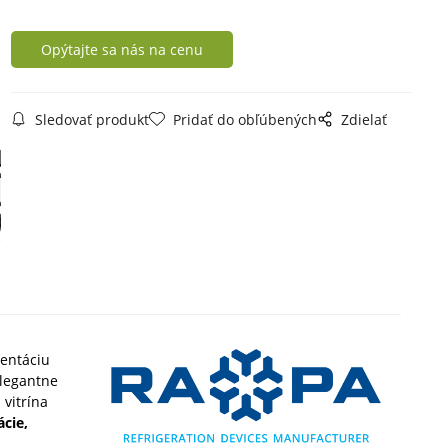
Opýtajte sa nás na cenu
Sledovať produkt
Pridať do obľúbených
Zdielať
zentáciu
elegantne
vitrína
ácie,