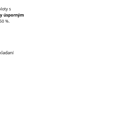
loty s
ky úsporným
 50 %.
kladaní