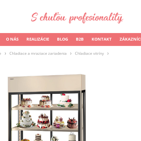
O NÁS
REALIZÁCIE
BLOG
B2B
KONTAKT
ZÁKAZNÍC
e
Chladiace a mraziace zariadenia
Chladiace vitríny