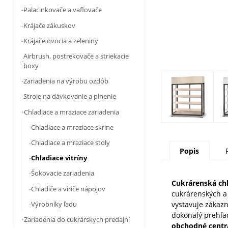
Palacinkovače a vaflovače
Krájače zákuskov
Krájače ovocia a zeleniny
Airbrush, postrekovače a striekacie
boxy
Zariadenia na výrobu ozdôb
Stroje na dávkovanie a plnenie
Chladiace a mraziace zariadenia
Chladiace a mraziace skrine
Chladiace a mraziace stoly
Popis
Chladiace vitríny
Šokovacie zariadenia
Cukrárenská chl
Chladiče a viriče nápojov
cukrárenských a
Výrobníky ľadu
vystavuje zákaz
dokonalý prehľa
Zariadenia do cukrárskych predajní
obchodné centrá