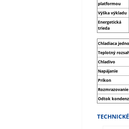
platformou
Výška výkladu
Energetická
trieda
Chladiaca jedn
Teplotný rozsa
Chladivo
Napájanie
Príkon
Rozmrazovanie
Odtok kondenz
TECHNICKÉ