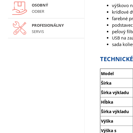
OSOBNÝ
výškovo na
ODBER
krídlové d
farebné p
podstavec
PROFESIONÁLNY
peľový filt
SERVIS
USB na za
sada koli
TECHNICKÉ
Model
Šírka
Šírka výkladu
Hĺbka
Šírka výkladu
Výška
Výška s