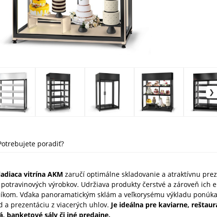
Potrebujete poradiť?
adiaca vitrína AKM
zaručí optimálne skladovanie a atraktívnu pre
 potravinových výrobkov. Udržiava produkty čerstvé a zároveň ich 
níkom. Vďaka panoramatickým sklám a veľkorysému výkladu ponúka 
d a prezentáciu z viacerých uhlov.
Je ideálna pre kaviarne, reštaur
, banketové sály či iné predajne.