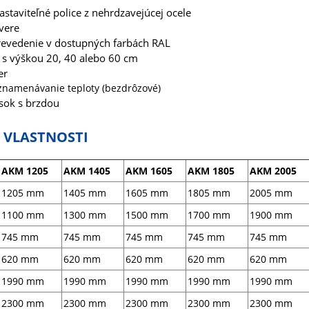
staviteľné police z nehrdzavejúcej ocele
vere
revedenie v dostupných farbách RAL
 s výškou 20, 40 alebo 60 cm
er
znamenávanie teploty (bezdrôzové)
esok s brzdou
 VLASTNOSTI
AKM 1205
AKM 1405
AKM 1605
AKM 1805
AKM 2005
1205 mm
1405 mm
1605 mm
1805 mm
2005 mm
1100 mm
1300 mm
1500 mm
1700 mm
1900 mm
745 mm
745 mm
745 mm
745 mm
745 mm
620 mm
620 mm
620 mm
620 mm
620 mm
1990 mm
1990 mm
1990 mm
1990 mm
1990 mm
2300 mm
2300 mm
2300 mm
2300 mm
2300 mm