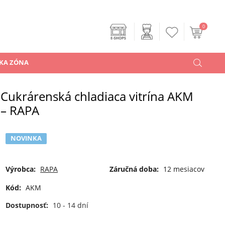
0
KA ZÓNA
Cukrárenská chladiaca vitrína AKM
– RAPA
NOVINKA
Výrobca:
RAPA
Záručná doba:
12 mesiacov
Kód:
AKM
Dostupnosť:
10 - 14 dní