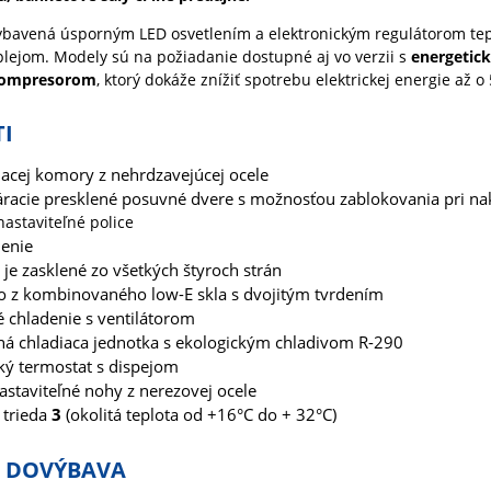
ybavená úsporným LED osvetlením a elektronickým regulátorom tep
lejom. Modely sú na požiadanie dostupné aj vo verzii s
energetic
kompresorom
, ktorý dokáže znížiť spotrebu elektrickej energie až o
I
iacej komory z nehrdzavejúcej ocele
racie presklené posuvné dvere s možnosťou zablokovania pri na
nastaviteľné police
lenie
 je zasklené zo všetkých štyroch strán
lo z kombinovaného low-E skla s dvojitým tvrdením
 chladenie s ventilátorom
á chladiaca jednotka s ekologickým chladivom R-290
cký termostat s dispejom
astaviteľné nohy z nerezovej ocele
 trieda
3
(okolitá teplota od +16°C do + 32°C)
Á DOVÝBAVA