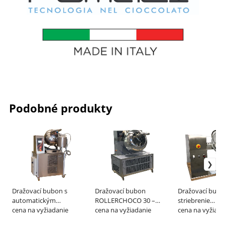
Podobné produkty
Dražovací bubon s
Dražovací bubon
Dražovací bubo
automatickým
ROLLERCHOCO 30 –
striebrenie
vyklápaním
cena na vyžiadanie
ROLLERMAC
cena na vyžiadanie
ROLLERSILVER 
cena na vyžiada
ROLLERCHOCO 15 PLUS
ROLLERMAC