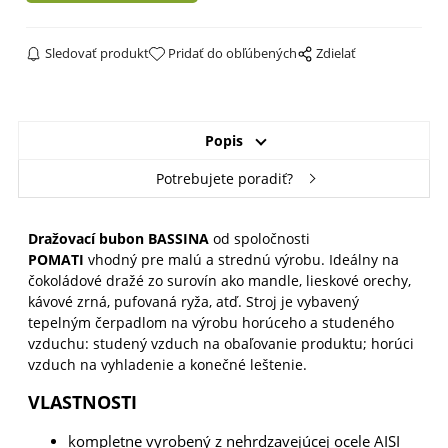
Sledovať produkt
Pridať do obľúbených
Zdielať
Popis
Potrebujete poradiť?
Dražovací bubon BASSINA
od spoločnosti
POMATI
vhodný pre malú a strednú výrobu. Ideálny na
čokoládové dražé zo surovín ako mandle, lieskové orechy,
kávové zrná, pufovaná ryža, atď. Stroj je vybavený
tepelným čerpadlom na výrobu horúceho a studeného
vzduchu: studený vzduch na obaľovanie produktu; horúci
vzduch na vyhladenie a konečné leštenie.
VLASTNOSTI
kompletne vyrobený z nehrdzavejúcej ocele AISI