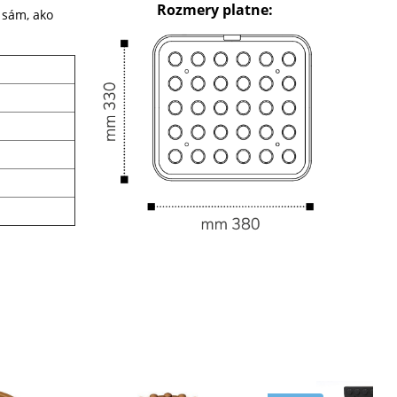
Rozmery platne:
k sám, ako