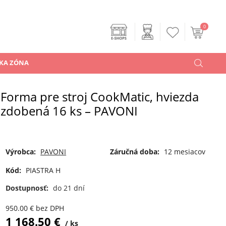
0
KA ZÓNA
Forma pre stroj CookMatic, hviezda
zdobená 16 ks – PAVONI
Výrobca:
PAVONI
Záručná doba:
12 mesiacov
Kód:
PIASTRA H
Dostupnosť:
do 21 dní
950.00
€
bez DPH
1 168.50
€
ks