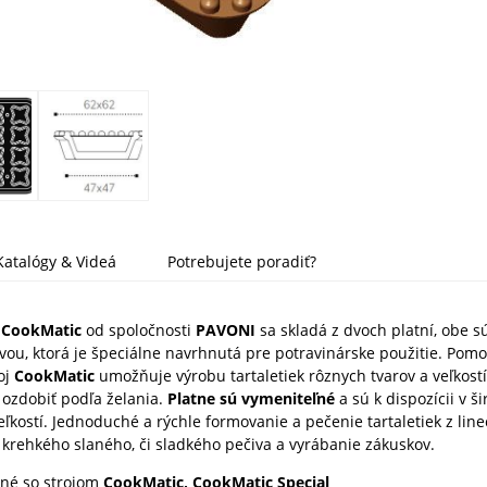
Katalógy & Videá
Potrebujete poradiť?
j CookMatic
od spoločnosti
PAVONI
sa skladá z dvoch platní, obe 
vou, ktorá je špeciálne navrhnutá pre potravinárske použitie. Pom
roj
CookMatic
umožňuje výrobu tartaletiek rôznych tvarov a veľkostí,
 ozdobiť podľa želania.
Platne sú vymeniteľné
a sú k dispozícii v ši
veľkostí. Jednoduché a rýchle
formovanie a pečenie tartaletiek z lin
, krehkého slaného, či sladkého pečiva a vyrábanie zákuskov.
lné so strojom
CookMatic, CookMatic Special