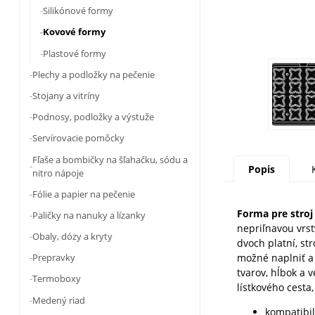
Silikónové formy
Kovové formy
Plastové formy
Plechy a podložky na pečenie
Stojany a vitríny
Podnosy, podložky a výstuže
Servírovacie pomôcky
Fľaše a bombičky na šľahačku, sódu a
Popis
nitro nápoje
Fólie a papier na pečenie
Forma pre stro
Paličky na nanuky a lízanky
nepriľnavou vrst
Obaly, dózy a kryty
dvoch platní, st
možné naplniť a
Prepravky
tvarov, hĺbok a 
Termoboxy
lístkového cesta
Medený riad
kompatibi