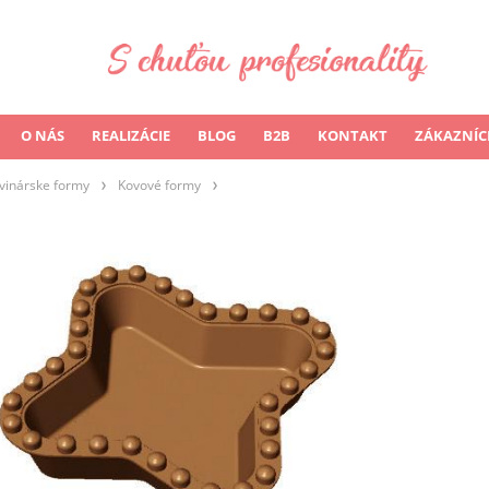
O NÁS
REALIZÁCIE
BLOG
B2B
KONTAKT
ZÁKAZNÍC
vinárske formy
Kovové formy