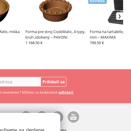
NOVINKA
atic, miska
Forma pre stroj CookMatic, 4 typy,
Forma na tartaletky, kr
kruh zdobený – PAVONI
mm – MAXIMA
1 168.50 €
799.50 €
Prihlásiť sa
ť newsletter? Môžete sa kedykoľvek
odhlásiť.
používame na zlepšenie
Manažér:
+421 911 031 991