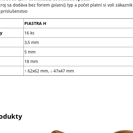
troj sa dodáva bez foriem
(platní),
typ a počet platní si volí zákazní
 príslušenstvo
PIASTRA H
my
16 ks
3,5 mm
5 mm
18 mm
↑ 62x62 mm, ↓ 47x47 mm
odukty