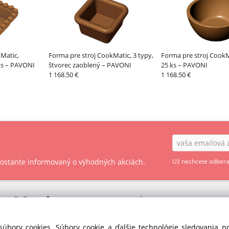
Matic,
Forma pre stroj CookMatic, 3 typy,
Forma pre stroj CookM
ks – PAVONI
štvorec zaoblený – PAVONI
25 ks – PAVONI
1 168.50 €
1 168.50 €
 zostante informovaný o výhodných akciách.
Už nechcete odbera
ry
Market
OBCHODNÉ PODMIENKY - SPOTREBITEĽ
OBCHODNÉ PODMIENKY - PODNIKATEĽ
s r.o. divízia GASTRO
súbory cookies. Súbory cookie a ďalšie technológie sledovania 