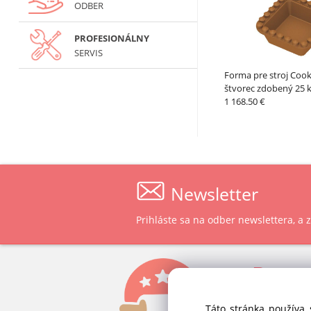
ODBER
PROFESIONÁLNY
SERVIS
Forma pre stroj Cook
štvorec zdobený 25 
1 168.50 €
Newsletter
Prihláste sa na odber newslettera, a
P
ast
ALVEX, spol.
Táto stránka používa 