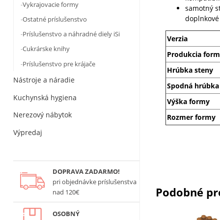
Vykrajovacie formy
samotný s
doplnkové
Ostatné príslušenstvo
Príslušenstvo a náhradné diely iSi
Verzia
Cukrárske knihy
Produkcia for
Príslušenstvo pre krájače
Hrúbka steny
Nástroje a náradie
Spodná hrúbka
Kuchynská hygiena
Výška formy
Nerezový nábytok
Rozmer formy
Výpredaj
DOPRAVA ZADARMO!
pri objednávke príslušenstva
Podobné pr
nad 120€
OSOBNÝ