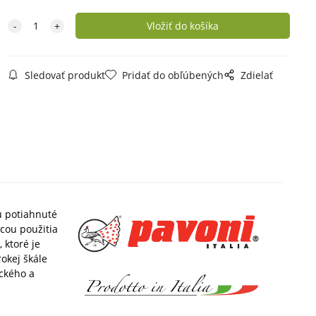
Sledovať produkt
Pridať do obľúbených
Zdielať
sú potiahnuté
ocou
použitia
 ktoré je
rokej škále
eckého a