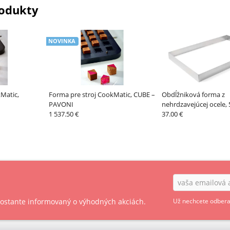
odukty
NOVINKA
Matic,
Forma pre stroj CookMatic, CUBE –
Obdĺžniková forma z
PAVONI
nehrdzavejúcej ocele, 
1 537.50 €
50 mm – HENDI
37.00 €
 zostante informovaný o výhodných akciách.
Už nechcete odbera