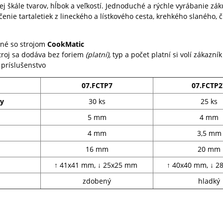
kej škále tvarov, hĺbok a veľkostí. Jednoduché a rýchle
vyrábanie zák
enie tartaletiek z lineckého a lístkového cesta, krehkého slaného, 
lné so strojom
CookMatic
troj sa dodáva bez foriem
(platní),
typ a počet platní si volí zákazní
 príslušenstvo
07.FCTP7
07.FCTP2
my
30 ks
25 ks
5 mm
4 mm
4 mm
3,5 mm
16 mm
20 mm
↑ 41x41 mm, ↓ 25x25 mm
↑ 40x40 mm, ↓ 
zdobený
hladký