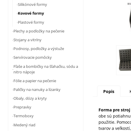
Silikónové formy
Kovové formy
Plastové formy
Plechy a podložky na pečenie
Stojany a vitríny
Podnosy, podložky a výstuže
Servírovacie pomôcky
Fľaše a bombičky na šľahačku, sódu a
nitro nápoje
Fólie a papier na pečenie
Paličky na nanuky a lízanky
Popis
Obaly, dózy a kryty
Prepravky
Forma pre stro
obe sú potiahnut
Termoboxy
použitie. Pomoc
Medený riad
tvarov a veľkost