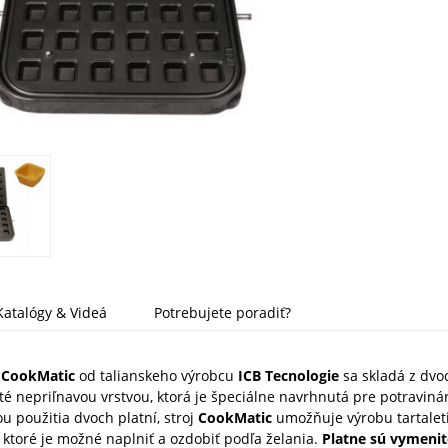
Katalógy & Videá
Potrebujete poradiť?
j CookMatic
od talianskeho výrobcu
ICB Tecnologie
sa skladá z dvoc
é nepriľnavou vrstvou, ktorá je špeciálne navrhnutá pre potraviná
ou
použitia dvoch platní, stroj
CookMatic
umožňuje výrobu tartalet
í, ktoré je možné naplniť a ozdobiť podľa želania.
Platne sú vymenit