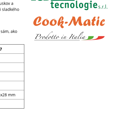
uskov a
či sladkého
k sám, ako
7
28x28 mm