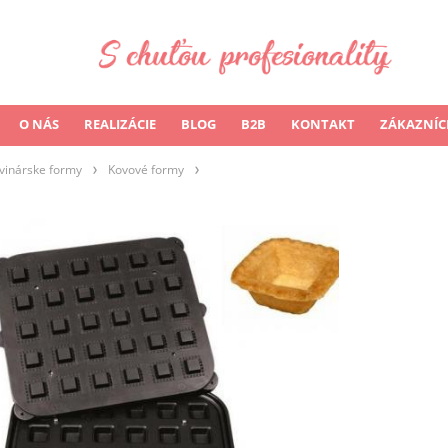
O NÁS
REALIZÁCIE
BLOG
B2B
KONTAKT
ZÁKAZNÍC
vinárske formy
Kovové formy