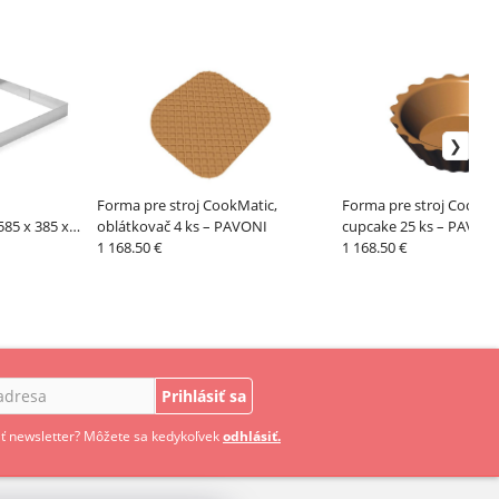
Forma pre stroj CookMatic,
Forma pre stroj CookMa
585 x 385 x
oblátkovač 4 ks – PAVONI
cupcake 25 ks – PAVON
1 168.50 €
1 168.50 €
Prihlásiť sa
ť newsletter? Môžete sa kedykoľvek
odhlásiť.