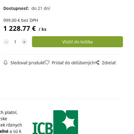
Dostupnosť:
do 21 dní
999.00
€
bez DPH
1 228.77
€
ks
Sledovať produkt
Pridať do obľúbených
Zdielať
h platní,
rske
iek rôznych
eľné
a sú k