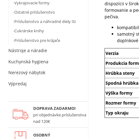
Vykrajovacie formy
dispozícii v širo
formovanie a peč
Ostatné príslušenstvo
pečiva.
Príslušenstvo a náhradné diely iSi
kompatibi
Cukrárske knihy
samotný s
Príslušenstvo pre krájače
doplnkové
Nástroje a náradie
Verzia
Kuchynská hygiena
Produkcia for
Nerezový nábytok
Hrúbka steny
Spodná hrúbka
Výpredaj
Výška formy
Rozmer formy
DOPRAVA ZADARMO!
Typ okraju
pri objednávke príslušenstva
nad 120€
OSOBNÝ