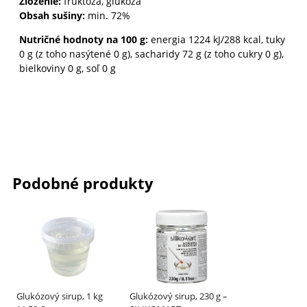
Zloženie:
fruktóza, glukóza
Obsah sušiny:
min. 72%
Nutričné hodnoty na 100 g:
energia 1224 kJ/288 kcal, tuky
0 g (z toho nasýtené 0 g), sacharidy 72 g (z toho cukry 0 g),
bielkoviny 0 g, soľ 0 g
Podobné produkty
Glukózový sirup, 1 kg
Glukózový sirup, 230 g –