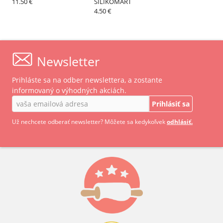
11.50 €
SILIKOMART
4.50 €
Newsletter
Prihláste sa na odber newslettera, a zostante
informovaný o výhodných akciách.
Prihlásiť sa
Už nechcete odberať newsletter? Môžete sa kedykoľvek
odhlásiť.