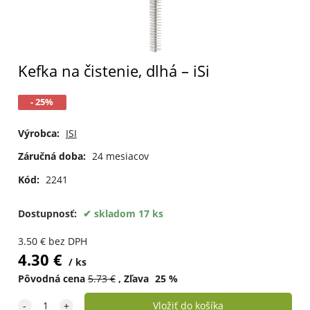
Kefka na čistenie, dlhá – iSi
- 25%
Výrobca:
ISI
Záručná doba:
24 mesiacov
Kód:
2241
Dostupnosť:
skladom 17 ks
3.50
€
bez DPH
4.30
€
ks
Pôvodná cena
5.73
€
Zľava
25
%