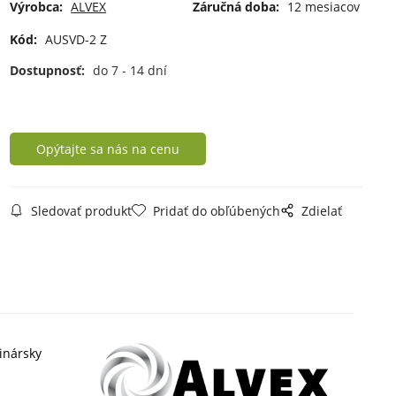
Výrobca:
ALVEX
Záručná doba:
12 mesiacov
Kód:
AUSVD-2 Z
Dostupnosť:
do 7 - 14 dní
Opýtajte sa nás na cenu
Sledovať produkt
Pridať do obľúbených
Zdielať
inársky