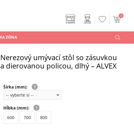
0
KA ZÓNA
Nerezový umývací stôl so zásuvkou
a dierovanou policou, dlhý – ALVEX
Šírka (mm)
:
Hĺbka (mm)
:
600
700
800