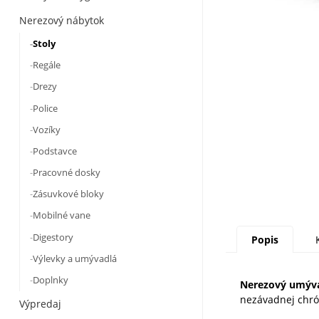
Nerezový nábytok
Stoly
Regále
Drezy
Police
Vozíky
Podstavce
Pracovné dosky
Zásuvkové bloky
Mobilné vane
Digestory
Popis
Výlevky a umývadlá
Doplnky
Nerezový umývac
nezávadnej chró
Výpredaj