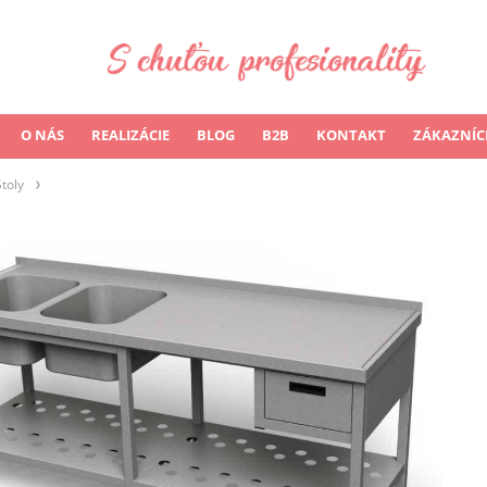
O NÁS
REALIZÁCIE
BLOG
B2B
KONTAKT
ZÁKAZNÍC
Stoly