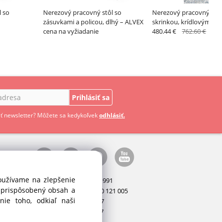
l so
Nerezový pracovný stôl so
Nerezový pracovný stôl
zásuvkami a policou, dlhý – ALVEX
skrinkou, krídlovými dv
cena na vyžiadanie
policou
480.44 €
762.60 €
Prihlásiť sa
ť newsletter? Môžete sa kedykoľvek
odhlásiť.
používame na zlepšenie
Manažér:
+421 911 031 991
i prispôsobený obsah a
Príslušenstvo:
+421 910 121 005
ie toho, odkiaľ naši
Stroje:
+421 903 404 067
Servis:
+421 903 404 047