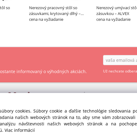
tôl so
Nerezový pracovný stôl so
Nerezový umývací stô
zásuvkami, krytovaný dlhý –
zásuvkou – ALVEX
ALVEX
cena na vyžiadanie
cena na vyžiadanie
 zostante informovaný o výhodných akciách.
Už nechcete odbera
ry
Market
OBCHODNÉ PODMIENKY - SPOTREBITEĽ
OBCHODNÉ PODMIENKY - PODNIKATEĽ
s r.o. divízia GASTRO
súbory cookies. Súbory cookie a ďalšie technológie sledovania 
35
iadania našich webových stránok na to, aby sme vám zobrazoval
OCHRANA OSOBNÝCH ÚDAJOV GDPR
anka pri Dunaji (SC)
 analýzu návštevnosti našich webových stránok a na pochopen
Republika
COOKIES
jú.
Viac informácií