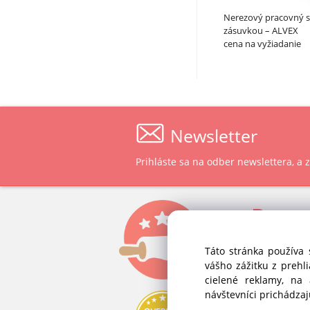
Nerezový pracovný s
zásuvkou – ALVEX
cena na vyžiadanie
Newsletter
Prihláste sa na odber newslettera, a
P
ast
ALVEX, spol.
Táto stránka používa 
Štefánikova 
vášho zážitku z prehl
SK-900 28 Iv
cielené reklamy, na
Slovenská 
návštevníci prichádza