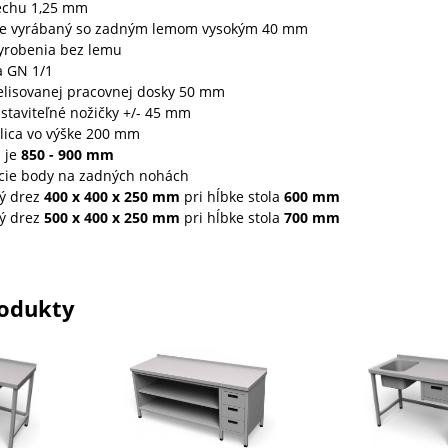
echu 1,25 mm
e vyrábaný so zadným lemom vysokým 40 mm
yrobenia bez lemu
a GN 1/1
elisovanej pracovnej dosky 50 mm
staviteľné nožičky +/- 45 mm
lica vo výške 200 mm
a je
850 - 900 mm
ie body na zadných nohách
ný drez
400 x 400 x 250
mm
pri hĺbke stola
600
mm
ný drez
500 x 400 x 250
mm
pri hĺbke stola
700
mm
odukty