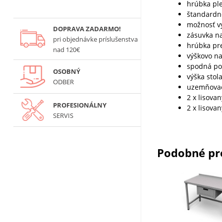
hrúbka pl
štandardn
možnosť v
DOPRAVA ZADARMO!
zásuvka n
pri objednávke príslušenstva
hrúbka pr
nad 120€
výškovo na
spodná po
OSOBNÝ
výška stol
ODBER
uzemňovac
2 x lisova
PROFESIONÁLNY
2 x lisova
SERVIS
Podobné pr