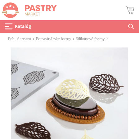
Katalóg
Príslušenstvo
Potravinárske formy
Silikónové formy