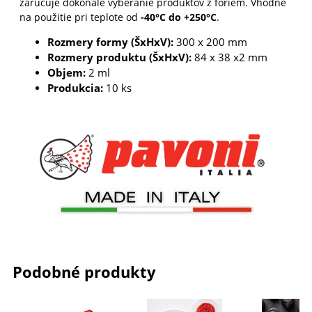
zaručuje dokonalé vyberanie produktov z foriem. V
hodné
na použitie pri teplote od
-40°C do +250°C
.
Rozmery formy (ŠxHxV):
300 x 200 mm
Rozmery produktu (ŠxHxV):
84 x 38 x2 mm
Objem:
2 ml
Produkcia:
10 ks
Podobné produkty