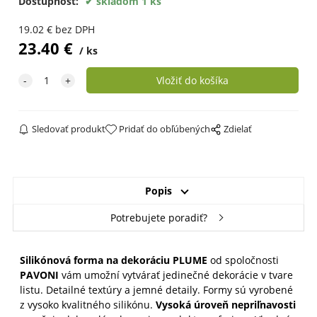
Dostupnosť:
skladom 1 ks
19.02
€
bez DPH
23.40
€
ks
Sledovať produkt
Pridať do obľúbených
Zdielať
Popis
Potrebujete poradiť?
Silikónová forma na dekoráciu PLUME
od spoločnosti
PAVONI
vám umožní vytvárať jedinečné dekorácie v tvare
listu. Detailné textúry a jemné detaily. Formy sú vyrobené
z vysoko kvalitného silikónu.
V
ysoká úroveň nepriľnavosti