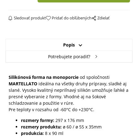
Sledovať produkt
Pridať do obľúbených
Zdielať
Popis
Potrebujete poradiť?
Silikónová forma na monoporcie
od spoločnosti
MARTELLATO
ideálna na všetky druhy prípravy, sladké aj
slané. Vysoko kvalitný nepriľnavý silikón umožňuje ľahké a
presné vyberanie z formy. Vhodné aj na šokové
schladzovanie a použitie v rúre.
Pre teploty v rozsahu od -60°C do +230°C.
rozmery formy:
297 x 176 mm
rozmery produktu:
ø 60 / ø 55 x 35
mm
produkcia:
8 x 90 ml