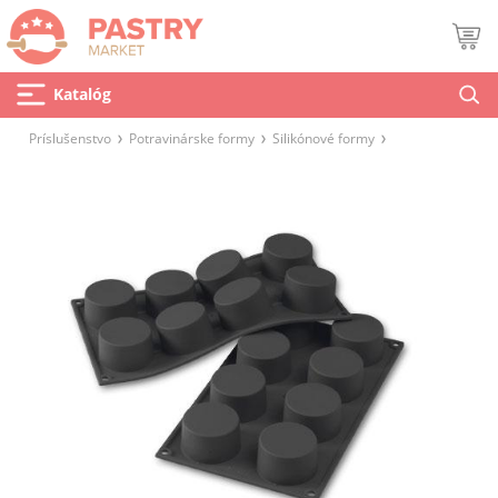
Katalóg
Príslušenstvo
Potravinárske formy
Silikónové formy