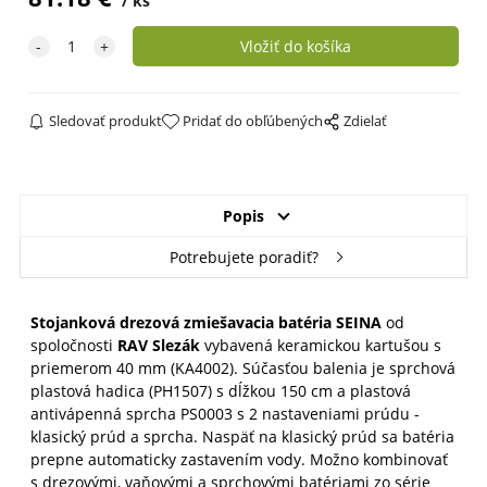
ks
Sledovať produkt
Pridať do obľúbených
Zdielať
Popis
Potrebujete poradiť?
Stojanková drezová zmiešavacia batéria SEINA
od
spoločnosti
RAV Slezák
vybavená keramickou kartušou s
priemerom 40 mm (KA4002). S
účasťou balenia je sprchová
plastová hadica (PH1507) s dĺžkou 150 cm a
plastová
antivápenná sprcha PS0003 s 2 nastaveniami prúdu -
klasický prúd a sprcha. Naspäť na klasický prúd sa batéria
prepne automaticky zastavením vody.
M
ožno kombinovať
s drezovými, vaňovými a sprchovými batériami zo série