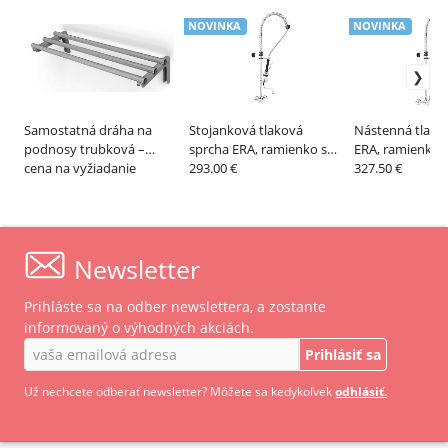
NOVINKA
NOVINKA
Samostatná dráha na
Stojanková tlaková
Nástenná tlako
podnosy trubková –
sprcha ERA, ramienko s
ERA, ramienko 
ALVEX
cena na vyžiadanie
kohútikom – MONOLITH
293.00 €
MONOLITH
327.50 €
Newsletter
Prihláste sa na odber newslettera, a zostante
informovaný o výhodných akciách.
Prihlásiť sa
Už nechcete odberať newsletter? Môžete sa kedykoľvek
odhlásiť.