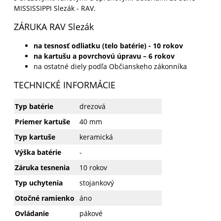
MISSISSIPPI Slezák - RAV.
ZÁRUKA RAV Slezák
na tesnosť odliatku (telo batérie) - 10 rokov
na kartušu a povrchovú úpravu – 6 rokov
na ostatné diely podľa Občianskeho zákonníka
TECHNICKÉ INFORMÁCIE
Typ batérie
drezová
Priemer kartuše
40 mm
Typ kartuše
keramická
Výška batérie
-
Záruka tesnenia
10 rokov
Typ uchytenia
stojankový
Otočné ramienko
áno
Ovládanie
pákové