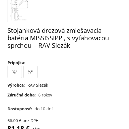
Stojanková drezová zmiešavacia
batéria MISSISSIPPI, s vyťahovacou
sprchou – RAV Slezák
Prípojka
:
⅜"
½"
Výrobca:
RAV Slezák
Záručná doba:
6 rokov
Dostupnosť:
do 10 dní
66.00
€
bez DPH
81.18
€