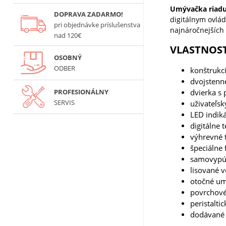
Umývačka riad
DOPRAVA ZADARMO!
digitálnym ovlá
pri objednávke príslušenstva
najnáročnejších
nad 120€
VLASTNOST
OSOBNÝ
ODBER
konštrukci
dvojstenn
PROFESIONÁLNY
dvierka s
SERVIS
uživateľsk
LED indiká
digitálne 
výhrevné t
špeciálne 
samovypúš
lisované 
otočné um
povrchové 
peristalti
dodávané 