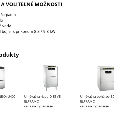
A VOLITEĽNÉ MOŽNOSTI
čerpadlo
lo
č vody
 bojler s príkonom 8,3 / 9,8 kW
odukty
NEXA U400 –
Umývačka riadu D 85 VE –
Umývačka pohárov BD
ELFRAMO
ELFRAMO
cena na vyžiadanie
cena na vyžiadanie