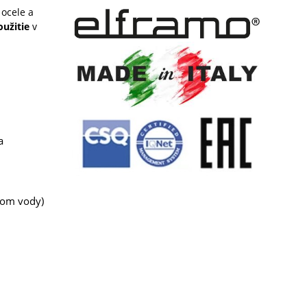
ocele a
oužitie
v
a
ačom vody)