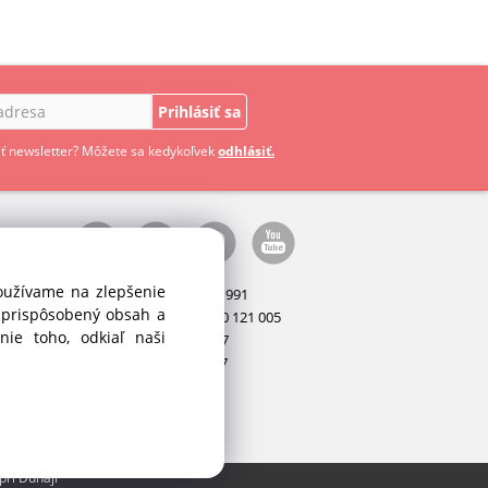
Prihlásiť sa
ť newsletter? Môžete sa kedykoľvek
odhlásiť.
používame na zlepšenie
Manažér:
+421 911 031 991
i prispôsobený obsah a
Príslušenstvo:
+421 910 121 005
ie toho, odkiaľ naši
Stroje:
+421 903 404 067
Servis:
+421 903 404 047
 pri Dunaji
Vytvorené systémom ClickEshop.sk