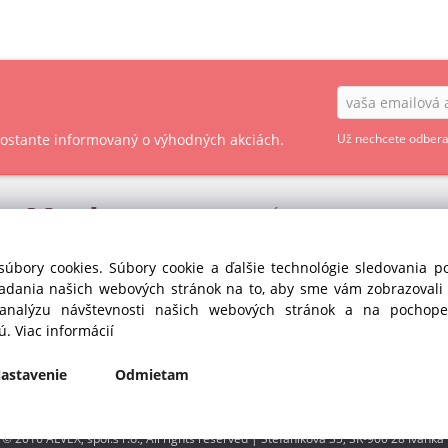
 zostante informovaný o výhodných akciách.
Už nechcete odbera
ry
Market
OBCHODNÉ PODMIENKY - SPOTREBITEĽ
OBCHODNÉ PODMIENKY - PODNIKATEĽ
s r.o. divízia GASTRO
súbory cookies. Súbory cookie a ďalšie technológie sledovania 
35
iadania našich webových stránok na to, aby sme vám zobrazoval
OCHRANA OSOBNÝCH ÚDAJOV GDPR
anka pri Dunaji (SC)
 analýzu návštevnosti našich webových stránok a na pochopen
Republika
COOKIES
jú.
Viac informácií
435
astavenie
Odmietam
© 2016 ALVEX, spol.s r.o., All rights reserved | Štefánikova 35, SK-900 28 Ivanka