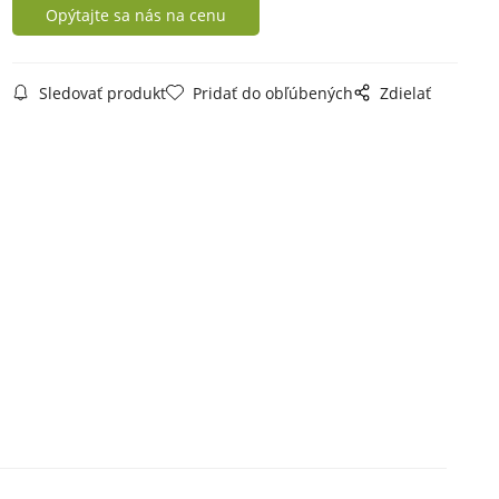
Opýtajte sa nás na cenu
Sledovať produkt
Pridať do obľúbených
Zdielať