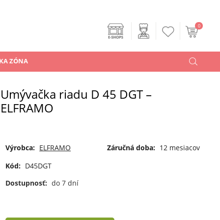
0
KA ZÓNA
Umývačka riadu D 45 DGT –
ELFRAMO
Výrobca:
ELFRAMO
Záručná doba:
12 mesiacov
Kód:
D45DGT
Dostupnosť:
do 7 dní