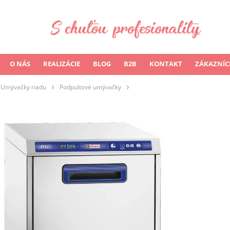
O NÁS
REALIZÁCIE
BLOG
B2B
KONTAKT
ZÁKAZNÍC
Umývačky riadu
Podpultové umývačky