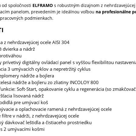
u
od spoločnosti
ELFRAMO
s robustným dizajnom z nehrdzavejúcej 
dacím panelom, prevedením je ideálnou voľbou
na profesionálne p
 pracovných podmienkach.
I
a z nehrdzavejúcej ocele AISI 304
é dvierka a nádrž
 protiváhou
y prívetivý digitálny ovládací panel s vyššou flexibilitou nastaveni
cia 3 umývacích cyklov a nepretržitý cyklus
teplomery nádrže a bojlera
elesá nádrže a bojleru zo zliatiny INCOLOY 800
funkcie: Soft-Start, opakovanie cyklu a regenerácia (so zmäkčov
ťacia lisovaná nádrž
vodidlá pre umývací koš
ývacie a oplachovacie ramená z nehrdzavejúcej ocele
filtre v nádrži, z nehrdzavejúcej ocele
cký dávkovač leštidla a čistiaceho prostriedku
s 2 umývacími košmi