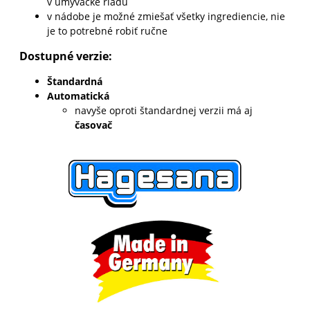
v umývačke riadu
v nádobe je možné zmiešať všetky ingrediencie, nie
je to potrebné robiť ručne
Dostupné verzie:
Štandardná
Automatická
navyše oproti štandardnej verzii má aj
časovač