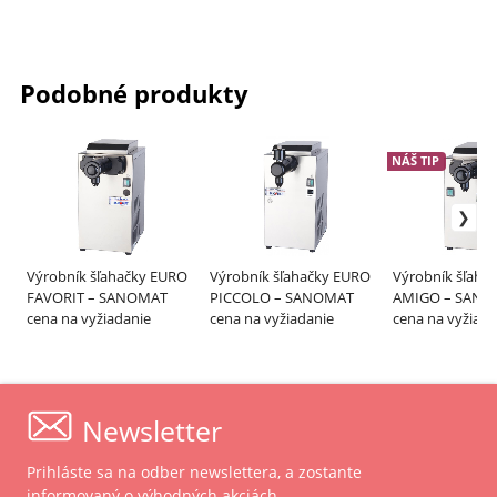
Podobné produkty
NÁŠ TIP
Výrobník šľahačky EURO
Výrobník šľahačky EURO
Výrobník šľaha
FAVORIT – SANOMAT
PICCOLO – SANOMAT
AMIGO – SAN
cena na vyžiadanie
cena na vyžiadanie
cena na vyžiada
Newsletter
Prihláste sa na odber newslettera, a zostante
informovaný o výhodných akciách.