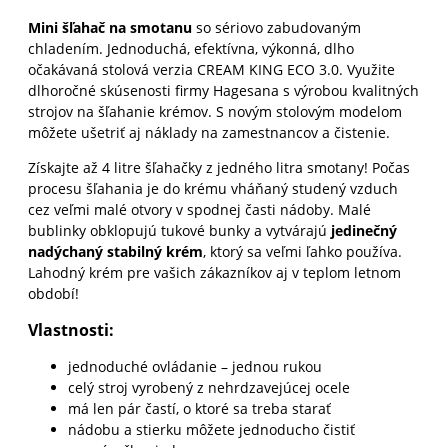
Mini šľahač na smotanu
so sériovo zabudovaným
chladením. Jednoduchá, efektívna, výkonná, dlho
očakávaná stolová verzia CREAM KING ECO 3.0. Využite
dlhoročné skúsenosti firmy Hagesana s výrobou kvalitných
strojov na šľahanie krémov. S novým stolovým modelom
môžete ušetriť aj náklady na zamestnancov a čistenie.
Získajte až 4 litre šľahačky z jedného litra smotany! Počas
procesu šľahania je do krému vháňaný studený vzduch
cez veľmi malé otvory v spodnej časti nádoby. Malé
bublinky obklopujú tukové bunky a vytvárajú
jedinečný
nadýchaný stabilný krém
, ktorý sa veľmi ľahko používa.
Lahodný krém pre vašich zákazníkov aj v teplom letnom
období!
Vlastnosti:
jednoduché ovládanie – jednou rukou
celý stroj vyrobený z nehrdzavejúcej ocele
má len pár častí, o ktoré sa treba starať
nádobu a stierku môžete jednoducho čistiť