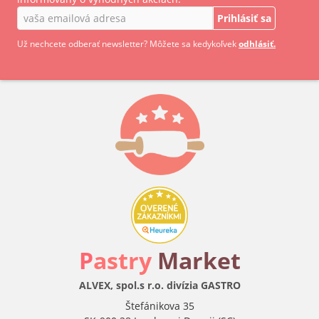
Prihlásiť sa
Už nechcete odberať newsletter? Môžete sa kedykoľvek
odhlásiť.
P
astry
Market
ALVEX, spol.s r.o. divízia GASTRO
Štefánikova 35