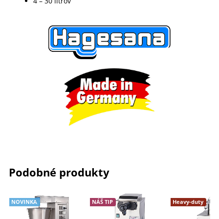
4 – 30 litrov
Podobné produkty
NOVINKA
NÁŠ TIP
Heavy-duty