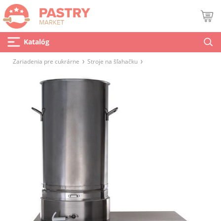
Katalóg
Zariadenia pre cukrárne
Stroje na šľahačku