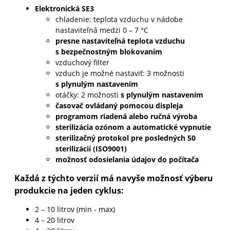
Elektronická SE3
chladenie: teplota vzduchu v nádobe
nastaviteľná medzi 0 – 7 °C
presne nastaviteľná teplota vzduchu
s bezpečnostným blokovaním
vzduchový filter
vzduch je možné nastaviť: 3 možnosti
s plynulým nastavením
otáčky: 2 možnosti
s plynulým nastavením
časovač ovládaný pomocou displeja
programom riadená alebo ručná výroba
sterilizácia ozónom a automatické vypnutie
sterilizačný protokol pre posledných 50
sterilizácií (ISO9001)
možnosť odosielania údajov do počítača
Každá z týchto verzií má navyše možnosť výberu
produkcie na jeden cyklus:
2 – 10 litrov (min - max)
4 – 20 litrov