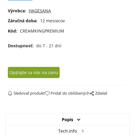
Výrobca:
HAGESANA
Záručná doba:
12 mesiacov
Kód:
CREAMKINGPREMIUM
Dostupnosť:
do 7 - 21 dní
Opýtajte sa nás na cenu
Sledovať produkt
Pridať do obľúbených
Zdielať
Popis
Tech.info