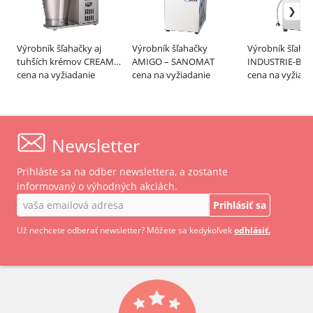
Výrobník šľahačky aj
Výrobník šľahačky
Výrobník šľaha
tuhších krémov CREAM
AMIGO – SANOMAT
INDUSTRIE-BAK
KING, ECO – HAGESANA
cena na vyžiadanie
cena na vyžiadanie
SANOMAT
cena na vyžiada
Newsletter
Prihláste sa na odber newslettera, a zostante
informovaný o výhodných akciách.
Prihlásiť sa
Už nechcete odberať newsletter? Môžete sa kedykoľvek
odhlásiť.