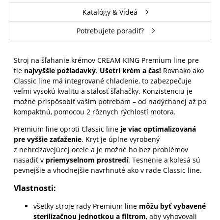
Katalógy & Videá
Potrebujete poradiť?
Stroj na šľahanie krémov CREAM KING Premium line pre
tie
najvyššie požiadavky
.
Ušetrí krém a čas!
Rovnako ako
Classic line má integrované chladenie, to zabezpečuje
veľmi vysokú kvalitu a stálosť šľahačky. Konzistenciu je
možné prispôsobiť vašim potrebám – od nadýchanej až po
kompaktnú, pomocou 2 rôznych rýchlostí motora.
Premium line oproti Classic line
je viac optimalizovaná
pre vyššie zaťaženie
. Kryt je úplne vyrobený
z nehrdzavejúcej ocele a je možné ho bez problémov
nasadiť v
priemyselnom prostredí
. Tesnenie a kolesá sú
pevnejšie a vhodnejšie navrhnuté ako v rade Classic line.
Vlastnosti:
všetky stroje rady Premium line
môžu byť
vybavené
sterilizačnou jednotkou a filtrom
, aby vyhovovali