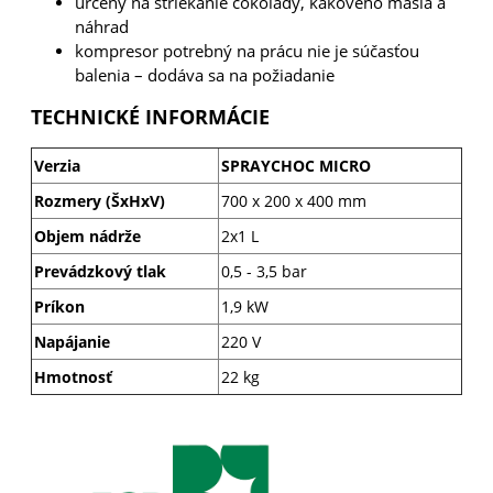
určený na striekanie čokolády, kakového masla a
náhrad
kompresor potrebný na prácu nie je súčasťou
balenia – dodáva sa na požiadanie
TECHNICKÉ INFORMÁCIE
Verzia
SPRAYCHOC MICRO
Rozmery (ŠxHxV)
700 x 200 x 400 mm
Objem nádrže
2x1 L
Prevádzkový tlak
0,5 - 3,5 bar
Príkon
1,9 kW
Napájanie
220 V
Hmotnosť
22 kg