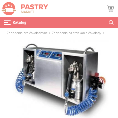
Katalóg
Zariadenia pre čokoládovne
Zariadenia na striekanie čokolády