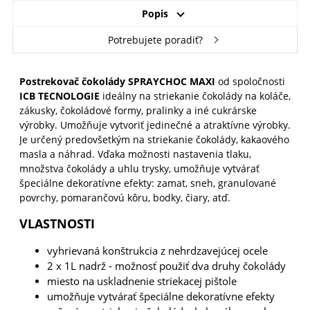
Popis
Potrebujete poradiť?
Postrekovač čokolády SPRAYCHOC MAXI
od spoločnosti
ICB TECNOLOGIE
ideálny na striekanie čokolády na koláče,
zákusky, čokoládové formy, pralinky a iné cukrárske
výrobky. Umožňuje vytvoriť jedinečné a atraktívne výrobky.
Je určený predovšetkým na striekanie čokolády, kakaového
masla a náhrad. Vďaka možnosti nastavenia tlaku,
množstva čokolády a uhlu trysky, umožňuje vytvárať
špeciálne dekoratívne efekty: zamat, sneh, granulované
povrchy, pomarančovú kôru, bodky, čiary, atď.
VLASTNOSTI
vyhrievaná konštrukcia z nehrdzavejúcej ocele
2 x 1L nadrž - možnosť použiť dva druhy čokolády
miesto na uskladnenie striekacej pištole
umožňuje vytvárať špeciálne dekoratívne efekty