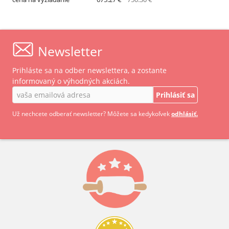
Newsletter
Prihláste sa na odber newslettera, a zostante
informovaný o výhodných akciách.
Prihlásiť sa
Už nechcete odberať newsletter? Môžete sa kedykoľvek
odhlásiť.