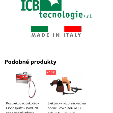
Podobné produkty
- 10%
Postrekovač čokolády
Elektrický rozprašovač na
Ciocospritz – PAVONI
horúcu čokoládu ALEXO
cena na vyžiadanie
500 – SCHNEIDER
675.27 €
750.30 €