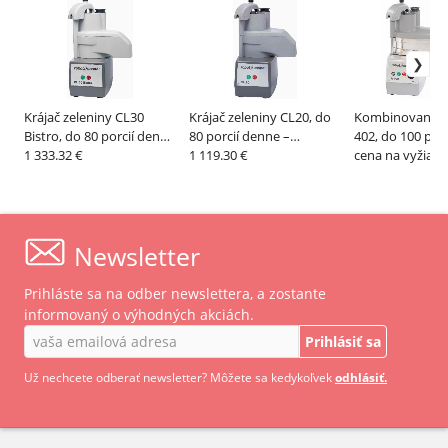
Krájač zeleniny CL30
Krájač zeleniny CL20, do
Kombinovaný r
Bistro, do 80 porcií denne
80 porcií denne –
402, do 100 por
– ROBOTCOUPE
1 333.32 €
ROBOTCOUPE
1 119.30 €
– ROBOTCOUP
cena na vyžiada
Newsletter
Prihláste sa na odber newslettera, a zostante
informovaný o výhodných akciách.
Prihlásiť sa
Už nechcete odberať newsletter? Môžete sa kedykoľvek
odhlásiť.