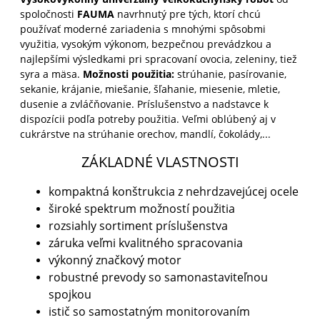
spoločnosti
FAUMA
navrhnutý pre tých, ktorí chcú
používať moderné zariadenia s mnohými spôsobmi
využitia, vysokým výkonom, bezpečnou prevádzkou a
najlepšími výsledkami pri spracovaní ovocia, zeleniny, tiež
syra a mäsa.
Možnosti použitia:
strúhanie, pasírovanie,
sekanie, krájanie, miešanie, šľahanie, miesenie, mletie,
dusenie a zvláčňovanie. Príslušenstvo a nadstavce k
dispozícii podľa potreby použitia. Veľmi oblúbený aj v
cukrárstve na strúhanie orechov, mandlí, čokolády,...
ZÁKLADNÉ VLASTNOSTI
kompaktná konštrukcia z nehrdzavejúcej ocele
široké spektrum možností použitia
rozsiahly sortiment príslušenstva
záruka veľmi kvalitného spracovania
výkonný značkový motor
robustné prevody so samonastaviteľnou
spojkou
istič so samostatným monitorovaním