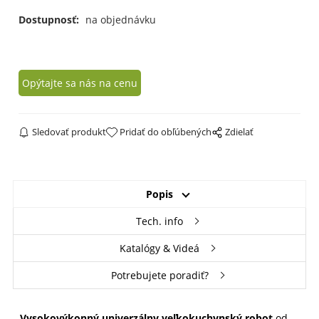
Dostupnosť:
na objednávku
Opýtajte sa nás na cenu
Sledovať produkt
Pridať do obľúbených
Zdielať
Popis
Tech. info
Katalógy & Videá
Potrebujete poradiť?
Vysokovýkonný univerzálny veľkokuchynský robot
od