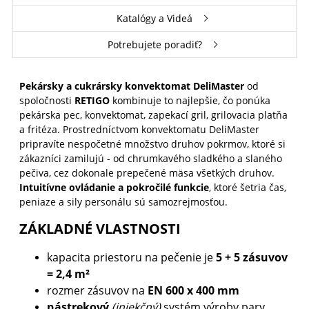
Katalógy a Videá
Potrebujete poradiť?
Pekársky a cukrársky konvektomat DeliMaster
od
spoločnosti
RETIGO
kombinuje to najlepšie, čo ponúka
pekárska pec, konvektomat, zapekací gril, grilovacia platňa
a fritéza. Prostredníctvom konvektomatu DeliMaster
pripravíte nespočetné množstvo druhov pokrmov, ktoré si
zákazníci zamilujú - od chrumkavého sladkého a slaného
pečiva, cez dokonale prepečené mäsa všetkých druhov.
Intuitívne ovládanie a pokročilé funkcie
, ktoré šetria čas,
peniaze a sily personálu sú samozrejmosťou.
ZÁKLADNÉ VLASTNOSTI
kapacita priestoru na pečenie je
5 + 5 zásuvov
= 2,4 m²
rozmer zásuvov na
E
N 600 x 400 mm
nástrekový
(injekčný)
systém výroby pary