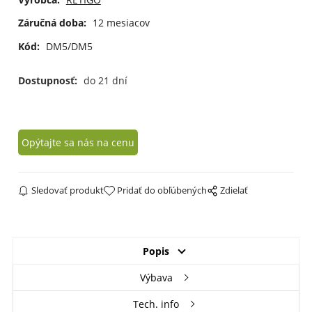
Záručná doba:
12 mesiacov
Kód:
DM5/DM5
Dostupnosť:
do 21 dní
Opýtajte sa nás na cenu
Sledovať produkt
Pridať do obľúbených
Zdielať
Popis
Výbava
Tech. info