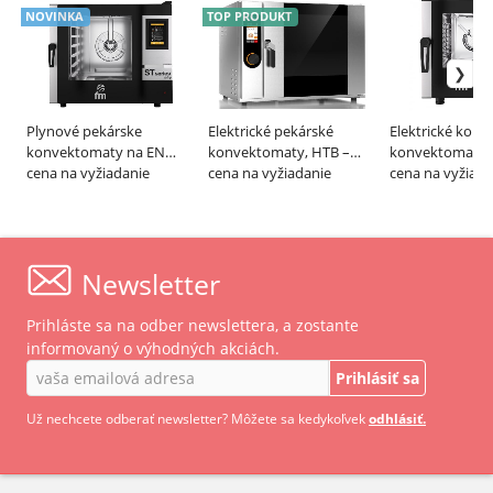
NOVINKA
TOP PRODUKT
Plynové pekárske
Elektrické pekárské
Elektrické kom
konvektomaty na EN
konvektomaty, HTB –
konvektomaty n
60x40 cm, línia ST BAKERY
cena na vyžiadanie
FINES
cena na vyžiadanie
línia ST COMPA
cena na vyžiada
V7 – FM
FM
Newsletter
Prihláste sa na odber newslettera, a zostante
informovaný o výhodných akciách.
Prihlásiť sa
Už nechcete odberať newsletter? Môžete sa kedykoľvek
odhlásiť.