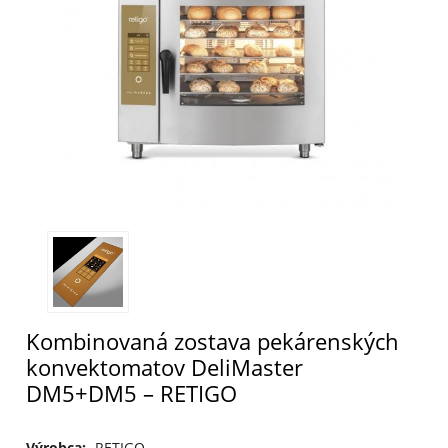
Kombinovaná zostava pekárenských
konvektomatov DeliMaster
DM5+DM5 – RETIGO
Výrobca:
RETIGO