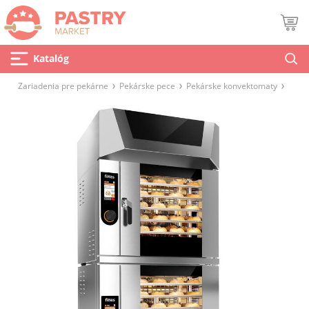
Katalóg
Zariadenia pre pekárne
Pekárske pece
Pekárske konvektomaty