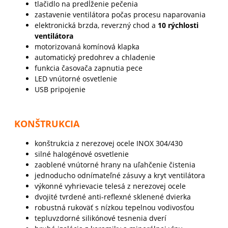
tlačidlo na predĺženie pečenia
zastavenie ventilátora počas procesu naparovania
elektronická brzda, reverzný chod a
10 rýchlosti
ventilátora
motorizovaná komínová klapka
automatický predohrev a chladenie
funkcia časovača zapnutia pece
LED vnútorné osvetlenie
USB pripojenie
KONŠTRUKCIA
konštrukcia z nerezovej ocele INOX 304/430
silné halogénové osvetlenie
zaoblené vnútorné hrany na uľahčenie čistenia
jednoducho odnímateľné zásuvy a kryt ventilátora
výkonné vyhrievacie telesá z nerezovej ocele
dvojité tvrdené anti-reflexné sklenené dvierka
robustná rukoväť s nízkou tepelnou vodivosťou
tepluvzdorné silikónové tesnenia dverí