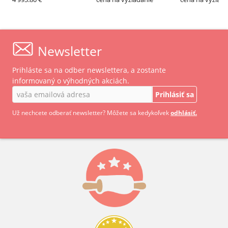
– FM
DeliMaster DM8+DM5 –
FM
RETIGO
Newsletter
Prihláste sa na odber newslettera, a zostante
informovaný o výhodných akciách.
Prihlásiť sa
Už nechcete odberať newsletter? Môžete sa kedykoľvek
odhlásiť.