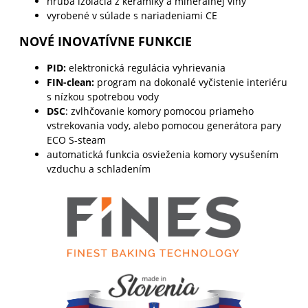
hrubá izolácia z keramiky a minerálnej vlny
vyrobené v súlade s nariadeniami CE
NOVÉ INOVATÍVNE FUNKCIE
PID:
elektronická regulácia vyhrievania
FIN-clean:
program na dokonalé vyčistenie interiéru
s nízkou spotrebou vody
DSC
: zvlhčovanie komory pomocou priameho
vstrekovania vody, alebo pomocou generátora pary
ECO S-steam
automatická funkcia osvieženia komory vysušením
vzduchu a schladením