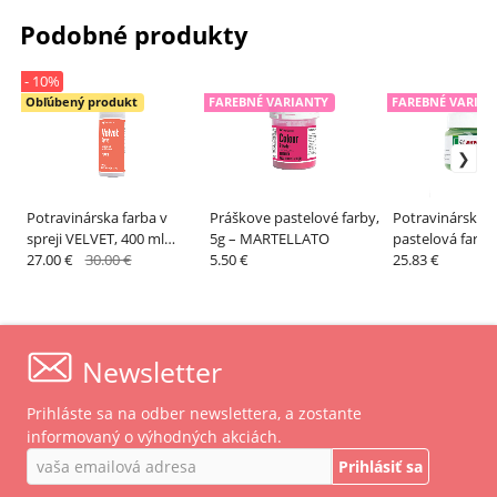
Podobné produkty
- 10%
Obľúbený produkt
FAREBNÉ VARIANTY
FAREBNÉ VARIAN
Potravinárska farba v
Práškove pastelové farby,
Potravinárska 
spreji VELVET, 400 ml
5g – MARTELLATO
pastelová farba
broskyňová –
27.00 €
30.00 €
5.50 €
CHOCOLART, 40
25.83 €
MARTELLATO
PAVONI
Newsletter
Prihláste sa na odber newslettera, a zostante
informovaný o výhodných akciách.
Prihlásiť sa