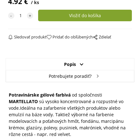
4.92
€
ks
Fialová, kód: 40LCG010
skladom +3
Modrá AZO FREE, kód:
skladom +4
40LCG002
Sledovať produkt
Pridať do obľúbených
Zdielať
Zelená limetka, kód:
dočasne
40LCG016
vypredané
Popis
Potrebujete poradiť?
Tyrkysová, kód: 40LCG026
skladom +5
Potravinárske gélové farbivá
od spoločnosti
MARTELLATO
sú vysoko koncentrované a rozpustné vo
vode.Ideálna na zafarbenie všetkých produktov alebo
emulzií na báze vody. Taktiež výborné na farbenie
modelovacích a poťahových hmôt, fondánu, marcipánu
krémov, glazúry, polevy, pusiniek, makróniek, vhodné na
rôzne cestá - napr. red velvet.