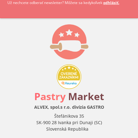
Už nechcete odberať newsletter? Môžete sa kedykoľvek
odhlásiť.
P
astry
Market
ALVEX, spol.s r.o. divízia GASTRO
Štefánikova 35
SK-900 28 Ivanka pri Dunaji (SC)
Slovenská Republika