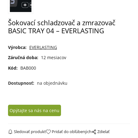
Šokovací schladzovač a zmrazovač
BASIC TRAY 04 – EVERLASTING
Výrobca:
EVERLASTING
Záručná doba:
12 mesiacov
Kód:
BAB000
Dostupnosť:
na objednávku
Opýtajte sa nás na cenu
Sledovať produkt
Pridať do obľúbených
Zdielať