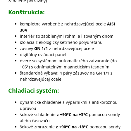
zabalené potraviny).
Konštrukcia:
kompletne vyrobené z nehrdzavejúcej ocele
AISI
304
interiér so zaoblenými rohmi a lisovaným dnom
izolácia z ekologicky šetrného polyuretánu
zásuvy
GN 1/1
z nehrdzavejúcej ocele
digitálny ovládací panel
dvere so systémom automatického zatváranie (do
105°) s odnímateľným magnetickým tesnením
štandardná výbava: 4 páry zásuvov na GN 1/1 z
nehrdzavejúcej ocele
Chladiaci systém:
dynamické chladenie s výparníkmi s antikoróznou
úpravou
šokové schladenie
z +90°C na +3°C
pomocou sondy
alebo časovaču
šokové zmrazenie
z +90°C na -18°C
pomocou sondy