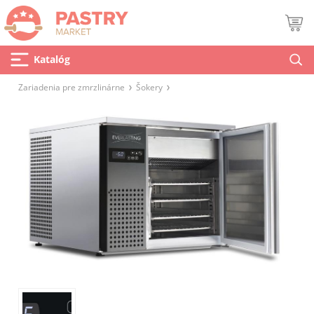
Katalóg
Zariadenia pre zmrzlinárne
Šokery